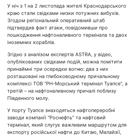
У ніч з 1 на 2 листопада жителі Краснодарського
краю стали свідками низки потужних вибухів.
Згодом регіональний оперативний штаб
підтвердив факт атаки, повідомивши про
пошкодження нафтоналивного термінала та двох
іноземних кораблів.
Згідно з аналізом експертів ASTRA, у відео,
опублікованих свідками подій, можна помітити
принаймні три осередки вогню: два з них
розташовані на глибоководному причальному
комплексі ТОВ "РН-Морський термінал Туапсе", а
третій – на нафтоналивному причалі поблизу
Південного молу.
У порту Туапсе знаходяться нафтопереробні
заводи компанії "Роснефть" та нафтовий
термінал, який слугує важливим маршрутом для
експорту російської нафти до Китаю, Малайзії,