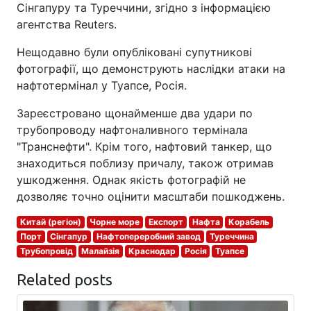
Сінгапуру та Туреччини, згідно з інформацією
агентства Reuters.
Нещодавно були опубліковані супутникові
фотографії, що демонструють наслідки атаки на
нафтотермінал у Туапсе, Росія.
Зареєстровано щонайменше два удари по
трубопроводу нафтоналивного термінала
"Транснефти". Крім того, нафтовий танкер, що
знаходиться поблизу причалу, також отримав
ушкодження. Однак якість фотографій не
дозволяє точно оцінити масштаби пошкоджень.
Китай (регіон)
Чорне море
Експорт
Нафта
Корабель
Порт
Сінгапур
Нафтопереробний завод
Туреччина
Трубопровід
Малайзія
Краснодар
Росія
Туапсе
Related posts