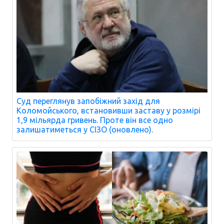
Суд переглянув запобіжний захід для
Коломойського, встановивши заставу у розмірі
1,9 мільярда гривень. Проте він все одно
залишатиметься у СІЗО (оновлено).