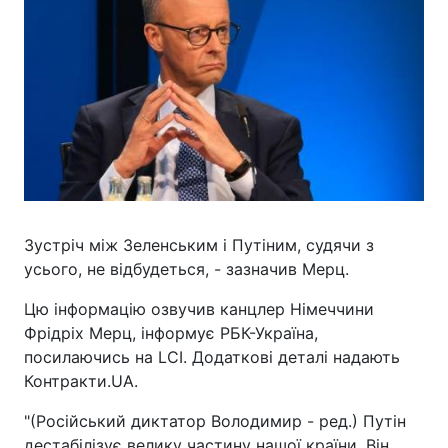
Зустріч між Зеленським і Путіним, судячи з
усього, не відбудеться, - зазначив Мерц.
Цю інформацію озвучив канцлер Німеччини
Фрідріх Мерц, інформує РБК-Україна,
посилаючись на LCI. Додаткові деталі надають
Контракти.UA.
"(Російський диктатор Володимир - ред.) Путін
дестабілізує велику частину нашої країни. Він