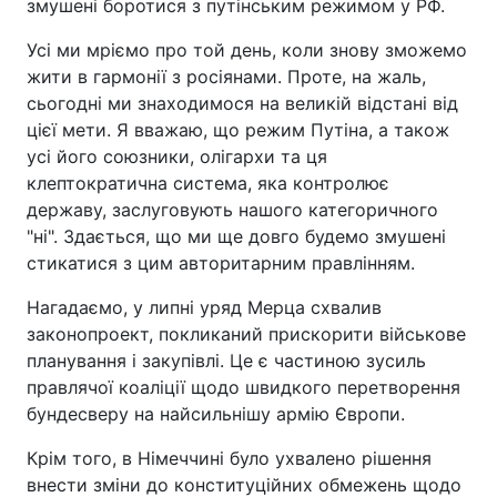
змушені боротися з путінським режимом у РФ.
Усі ми мріємо про той день, коли знову зможемо
жити в гармонії з росіянами. Проте, на жаль,
сьогодні ми знаходимося на великій відстані від
цієї мети. Я вважаю, що режим Путіна, а також
усі його союзники, олігархи та ця
клептократична система, яка контролює
державу, заслуговують нашого категоричного
"ні". Здається, що ми ще довго будемо змушені
стикатися з цим авторитарним правлінням.
Нагадаємо, у липні уряд Мерца схвалив
законопроект, покликаний прискорити військове
планування і закупівлі. Це є частиною зусиль
правлячої коаліції щодо швидкого перетворення
бундесверу на найсильнішу армію Європи.
Крім того, в Німеччині було ухвалено рішення
внести зміни до конституційних обмежень щодо