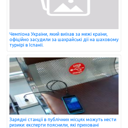
Чемпіона України, який виїхав за межі країни,
офіційно засудили за шахрайські дії на шаховому
турнірі в Іспанії.
Зарядні станції в публічних місцях можуть нести
ризики: експерти пояснили, які приховані