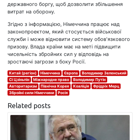
державного боргу, щоб дозволити збільшення
витрат на оборону.
Згідно з інформацією, Німеччина працює над
законопроектом, який стосується військової
служби і може відновити систему обов'язкового
призову. Влада країни має на меті підвищити
чисельність збройних сил у відповідь на
зростаючі загрози з боку Росії.
Китай (регіон)
Німеччина
Європа
Володимир Зеленський
Сі Цзіньпін
Міжнародне право
Володимир Путін
Авторитаризм
Північна Корея
Коаліція
Фрідріх Мерц
Збройні сили Німеччини
Росія
Related posts