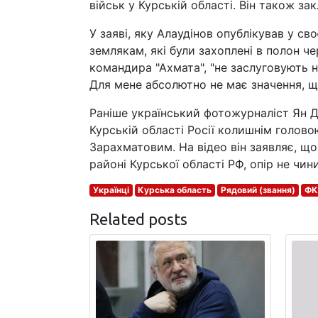
військ у Курській області. Він також зак
У заяві, яку Алаудінов опублікував у с
землякам, які були захоплені в полон че
командира "Ахмата", "не заслуговують на 
Для мене абсолютно не має значення, що
Раніше український фотожурналіст Ян Д
Курській області Росії колишнім голо
Зарахматовим. На відео він заявляє, щ
районі Курської області РФ, опір не чи
Українці
Курська область
Рядовий (звання)
ФК
Related posts