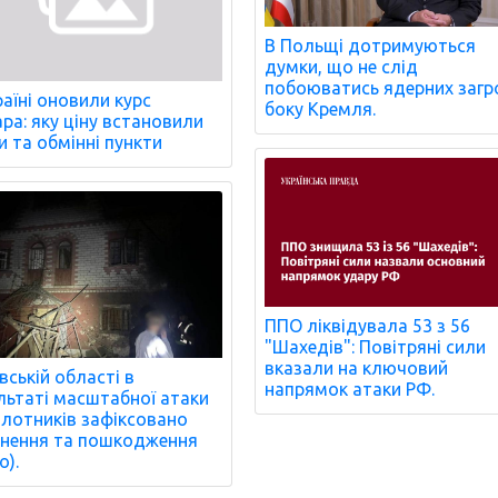
В Польщі дотримуються
думки, що не слід
побоюватись ядерних загр
раїні оновили курс
боку Кремля.
ра: яку ціну встановили
и та обмінні пункти
ППО ліквідувала 53 з 56
"Шахедів": Повітряні сили
вказали на ключовий
ївській області в
напрямок атаки РФ.
льтаті масштабної атаки
ілотників зафіксовано
нення та пошкодження
о).