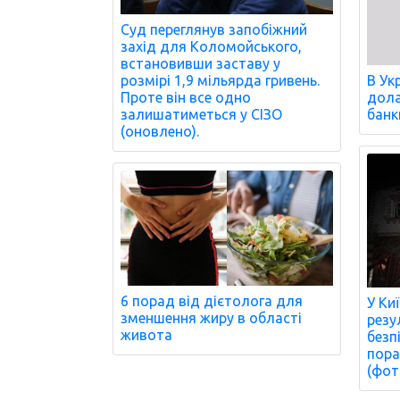
Суд переглянув запобіжний
захід для Коломойського,
встановивши заставу у
розмірі 1,9 мільярда гривень.
В Ук
Проте він все одно
дола
залишатиметься у СІЗО
банк
(оновлено).
6 порад від дієтолога для
У Ки
зменшення жиру в області
резу
живота
безп
пора
(фот