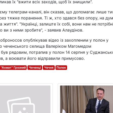
ликав їх "вжити всіх заходів, щоб їх знищили".
воєму телеграм-каналі, він сказав, що допомагає лише т
рез тяжке поранення. Ті ж, хто здався без опору, на ду
життя". "Українці, залиште їх собі, вони нам не потрібні
 ви з ними зробите", - заявив Алаудінов.
оброносов опублікував відео із захопленим у полон у
вою чеченського селища Валеріком Магомедом
о був рядовим, потрапив у полон 14 серпня у Суджансь
нив, а воювати його відправили примусово.
 "Ахмат" Грозний
Чеченці
Чечня
Полон