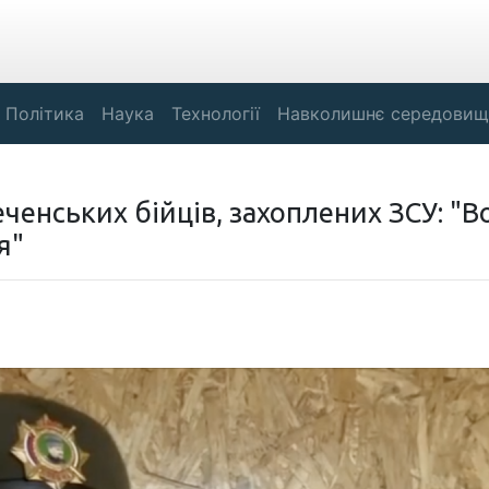
Політика
Наука
Технології
Навколишнє середовищ
ченських бійців, захоплених ЗСУ: "В
я"