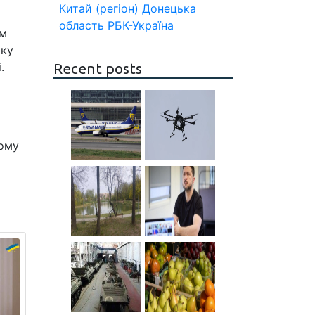
Китай (регіон)
Донецька
область
РБК-Україна
им
мку
.
Recent posts
кому