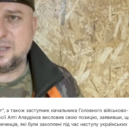
т", а також заступник начальника Головного військово-
сії Апті Алаудінов висловив свою позицію, заявивши, щ
ченців, які були захоплені під час наступу українських