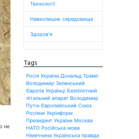
Технології
Навколишнє середовище
Здоров'я
Tags
Росія
Україна
Дональд Трамп
Володимир Зеленський
Європа
Українці
Безпілотний
літальний апарат
Володимир
Путін
Європейський Союз
Росіяни
Укрінформ
Президент України
Москва
о не
НАТО
Російська мова
Німеччина
Українська правда