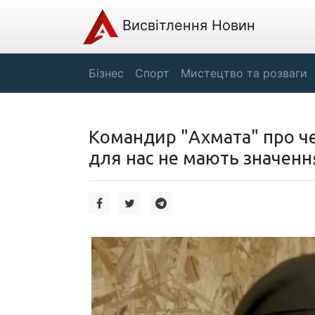
Висвітлення Новин
Бізнес
Спорт
Мистецтво та розваги
Командир "Ахмата" про че
для нас не мають значенн