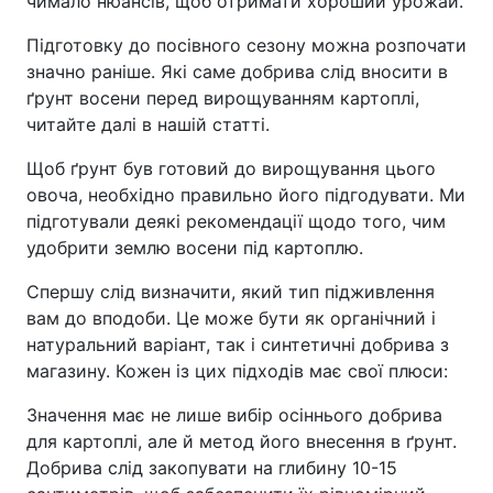
чимало нюансів, щоб отримати хороший урожай.
Підготовку до посівного сезону можна розпочати
значно раніше. Які саме добрива слід вносити в
ґрунт восени перед вирощуванням картоплі,
читайте далі в нашій статті.
Щоб ґрунт був готовий до вирощування цього
овоча, необхідно правильно його підгодувати. Ми
підготували деякі рекомендації щодо того, чим
удобрити землю восени під картоплю.
Спершу слід визначити, який тип підживлення
вам до вподоби. Це може бути як органічний і
натуральний варіант, так і синтетичні добрива з
магазину. Кожен із цих підходів має свої плюси:
Значення має не лише вибір осіннього добрива
для картоплі, але й метод його внесення в ґрунт.
Добрива слід закопувати на глибину 10-15