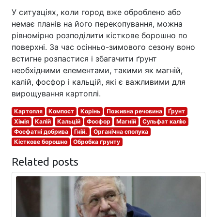
У ситуаціях, коли город вже оброблено або
немає планів на його перекопування, можна
рівномірно розподілити кісткове борошно по
поверхні. За час осінньо-зимового сезону воно
встигне розпастися і збагачити ґрунт
необхідними елементами, такими як магній,
калій, фосфор і кальцій, які є важливими для
вирощування картоплі.
Картопля
Компост
Корінь
Поживна речовина
Ґрунт
Хімія
Калій
Кальцій
Фосфор
Магній
Сульфат калію
Фосфатні добрива
Гній.
Органічна сполука
Кісткове борошно
Обробка ґрунту
Related posts