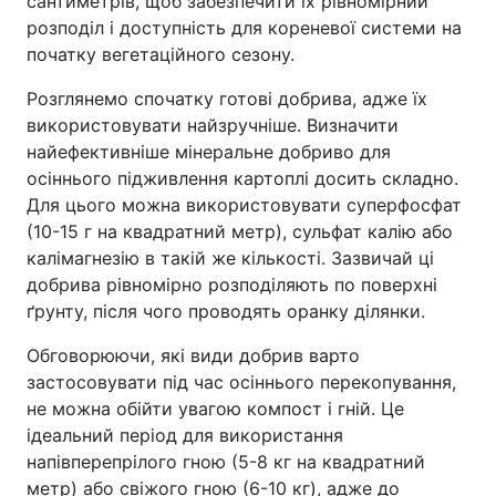
сантиметрів, щоб забезпечити їх рівномірний
розподіл і доступність для кореневої системи на
початку вегетаційного сезону.
Розглянемо спочатку готові добрива, адже їх
використовувати найзручніше. Визначити
найефективніше мінеральне добриво для
осіннього підживлення картоплі досить складно.
Для цього можна використовувати суперфосфат
(10-15 г на квадратний метр), сульфат калію або
калімагнезію в такій же кількості. Зазвичай ці
добрива рівномірно розподіляють по поверхні
ґрунту, після чого проводять оранку ділянки.
Обговорюючи, які види добрив варто
застосовувати під час осіннього перекопування,
не можна обійти увагою компост і гній. Це
ідеальний період для використання
напівперепрілого гною (5-8 кг на квадратний
метр) або свіжого гною (6-10 кг), адже до