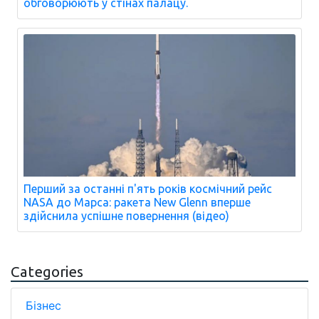
обговорюють у стінах палацу.
Перший за останні п'ять років космічний рейс
NASA до Марса: ракета New Glenn вперше
здійснила успішне повернення (відео)
Categories
Бізнес