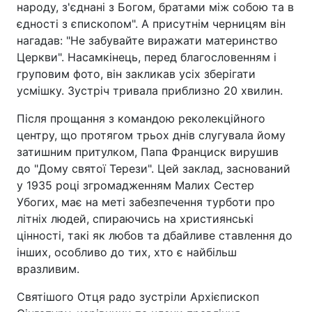
народу, з'єднані з Богом, братами між собою та в
єдності з єпископом". А присутнім черницям він
нагадав: "Не забувайте виражати материнство
Церкви". Насамкінець, перед благословенням і
груповим фото, він закликав усіх зберігати
усмішку. Зустріч тривала приблизно 20 хвилин.
Після прощання з командою реколекційного
центру, що протягом трьох днів слугувала йому
затишним притулком, Папа Франциск вирушив
до "Дому святої Терези". Цей заклад, заснований
у 1935 році згромадженням Малих Сестер
Убогих, має на меті забезпечення турботи про
літніх людей, спираючись на християнські
цінності, такі як любов та дбайливе ставлення до
інших, особливо до тих, хто є найбільш
вразливим.
Святішого Отця радо зустріли Архієпископ