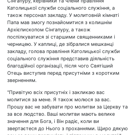
Сінгапуру, керівники та члени правління
Католицької служби соціального служіння, а
також персонал закладу. У молитовній кімнаті
Папа мав змогу познайомитися з колишнім
Архієпископом Сінгапуру, а також
поспілкуватися зі старшими священниками і
черницею. У каплиці, де зібралися мешканці
закладу, голова правління Католицької служби
соціального служіння представив діяльність
благодійної організації, після чого Святіший
Отець виступив перед присутніми з коротким
зверненням.
"Привітую всіх присутніх і закликаю вас
молитися за мене. Я також молюся за вас.
Прошу вас не забувати про молитви за Церкву та
за все людство. Ваші молитви мають велике
значення для Бога, і Він радіє, коли ви
звертаєтеся до Нього з проханнями. Щиро дякую