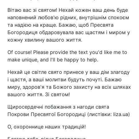
Вітаю вас зі святом! Нехай кожен ваш день буде
наповнений любов'ю рідних, внутрішнім спокоєм
та надією на краще. Бажаю, щоб Пресвята
Богородиця обдаровувала вас щастям і миром у
кожну хвилину вашого життя.
Of course! Please provide the text you'd like me to
make unique, and I'll be happy to help.
Нехай це світле свято принесе у ваш дім злагоду
і щастя, а ваші молитви будуть почуті. Бажаю
миру, здоров'я та Божого захисту на всіх шляхах
вашого життя. Зі святом!
Щиросердечні побажання з нагоди свята
Покрови Пресвятої Богородиці (листівки: liza.ua)
О, охороннице наших традицій!
Благаю тебе, рідна Богородице,