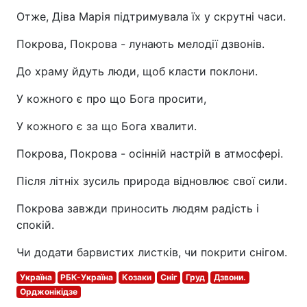
Отже, Діва Марія підтримувала їх у скрутні часи.
Покрова, Покрова - лунають мелодії дзвонів.
До храму йдуть люди, щоб класти поклони.
У кожного є про що Бога просити,
У кожного є за що Бога хвалити.
Покрова, Покрова - осінній настрій в атмосфері.
Після літніх зусиль природа відновлює свої сили.
Покрова завжди приносить людям радість і
спокій.
Чи додати барвистих листків, чи покрити снігом.
Україна
РБК-Україна
Козаки
Сніг
Груд
Дзвони.
Орджонікідзе