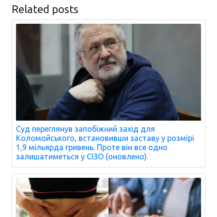
Related posts
Суд переглянув запобіжний захід для
Коломойського, встановивши заставу у розмірі
1,9 мільярда гривень. Проте він все одно
залишатиметься у СІЗО (оновлено).