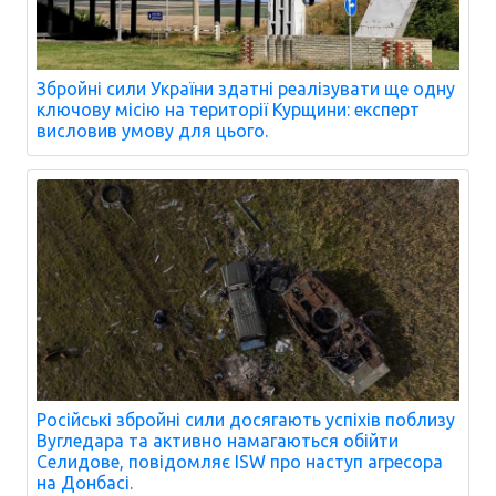
Збройні сили України здатні реалізувати ще одну
ключову місію на території Курщини: експерт
висловив умову для цього.
Російські збройні сили досягають успіхів поблизу
Вугледара та активно намагаються обійти
Селидове, повідомляє ISW про наступ агресора
на Донбасі.