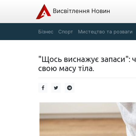
Висвітлення Новин
Бізнес
Спорт
Мистецтво та розваги
"Щось виснажує запаси":
свою масу тіла.