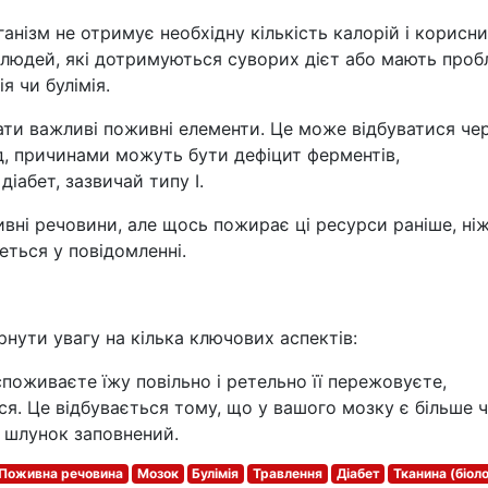
ганізм не отримує необхідну кількість калорій і корисн
 у людей, які дотримуються суворих дієт або мають про
я чи булімія.
ати важливі поживні елементи. Це може відбуватися че
д, причинами можуть бути дефіцит ферментів,
іабет, зазвичай типу І.
вні речовини, але щось пожирає ці ресурси раніше, ні
деться у повідомленні.
рнути увагу на кілька ключових аспектів:
оживаєте їжу повільно і ретельно її пережовуєте,
я. Це відбувається тому, що у вашого мозку є більше ч
о шлунок заповнений.
Поживна речовина
Мозок
Булімія
Травлення
Діабет
Тканина (біоло