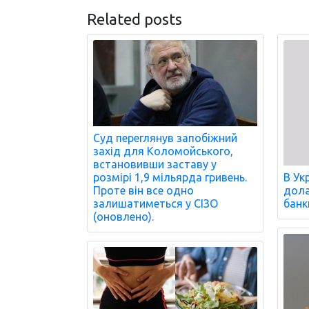
Related posts
Суд переглянув запобіжний
захід для Коломойського,
встановивши заставу у
розмірі 1,9 мільярда гривень.
В Ук
Проте він все одно
дола
залишатиметься у СІЗО
банк
(оновлено).