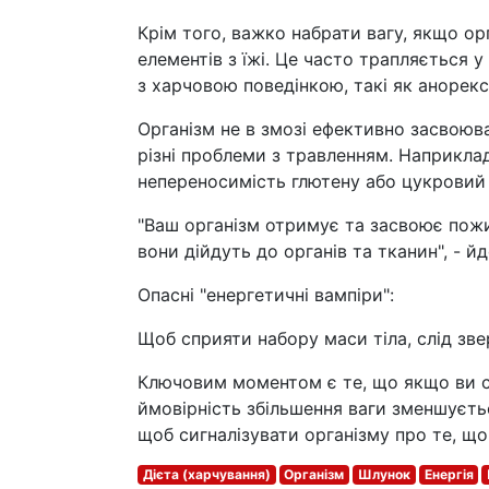
Крім того, важко набрати вагу, якщо ор
елементів з їжі. Це часто трапляється
з харчовою поведінкою, такі як анорексі
Організм не в змозі ефективно засвоюв
різні проблеми з травленням. Наприкла
непереносимість глютену або цукровий д
"Ваш організм отримує та засвоює пожи
вони дійдуть до органів та тканин", - й
Опасні "енергетичні вампіри":
Щоб сприяти набору маси тіла, слід зве
Ключовим моментом є те, що якщо ви сп
ймовірність збільшення ваги зменшуєтьс
щоб сигналізувати організму про те, щ
Дієта (харчування)
Організм
Шлунок
Енергія