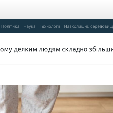
Політика
Наука
Технології
Навколишнє середовищ
 чому деяким людям складно збільш