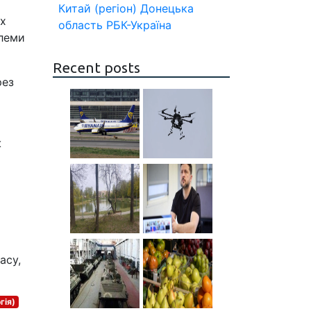
Китай (регіон)
Донецька
их
область
РБК-Україна
блеми
Recent posts
рез
ж
асу,
гія)