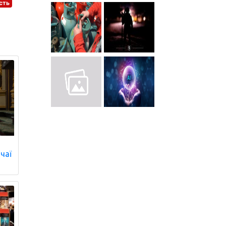
сть
чаї