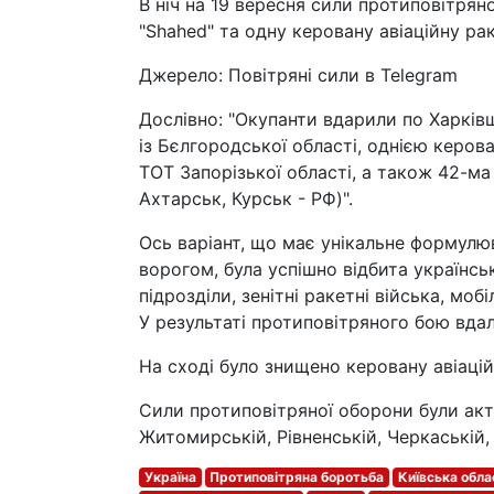
В ніч на 19 вересня сили протиповітрян
"Shahed" та одну керовану авіаційну ра
Джерело: Повітряні сили в Telegram
Дослівно: "Окупанти вдарили по Харкі
із Бєлгородської області, однією керов
ТОТ Запорізької області, а також 42-м
Ахтарськ, Курськ - РФ)".
Ось варіант, що має унікальне формулюва
ворогом, була успішно відбита українсь
підрозділи, зенітні ракетні війська, моб
У результаті протиповітряного бою вдал
На сході було знищено керовану авіацій
Сили протиповітряної оборони були акти
Житомирській, Рівненській, Черкаській,
Україна
Протиповітряна боротьба
Київська обла