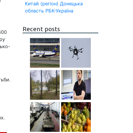
у
Китай (регіон)
Донецька
область
РБК-Україна
Recent posts
400
ору
ько-
тьби.
х.