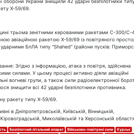
ої оборони України знищили 42 ударні безпілотники тип
кету Х-59/69.
вщині трьома зенітними керованими ракетами С-300/С-
аною авіаційною ракетою Х-59/69 із повітряного прост
а ударними БпЛА типу "Shahed" (райони пусків: Приморс
ння: Згідно з інформацією, атака з повітря, здійснена
кими силами. У цьому процесі активно діяли авіаційні
ільні вогневі групи, а також сили радіоелектронної боро
ося знищити всі 42 ударні безпілотники противника.
ну ракету типу Х-59/69.
вні в Дніпропетровській, Київській, Вінницькій,
 Кіровоградській, Миколаївській та Херсонській областя
сть
Безпілотний літальний апарат
Військово-повітряні сили
Курськ