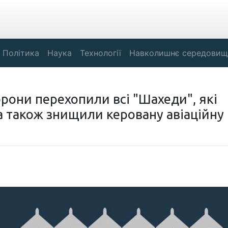
Політика
Наука
Технології
Навколишнє середовищ
рони перехопили всі "Шахеди", які
 а також знищили керовану авіаційну