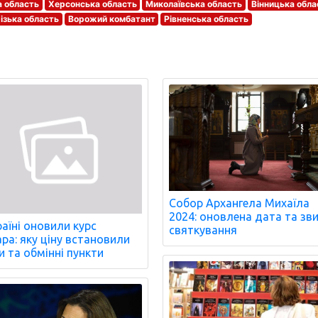
а область
Херсонська область
Миколаївська область
Вінницька обла
ізька область
Ворожий комбатант
Рівненська область
Собор Архангела Михаїла
2024: оновлена дата та зви
раїні оновили курс
святкування
ра: яку ціну встановили
и та обмінні пункти