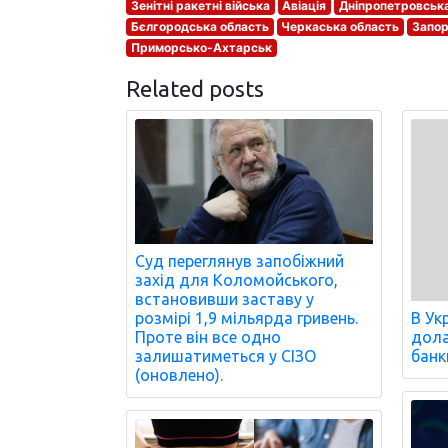
Зенітні ракетні війська
Авіація
Дніпропетровськ
Бєлгородська область
Черкаська область
Запор
Приморсько-Ахтарськ
Related posts
Суд переглянув запобіжний
захід для Коломойського,
встановивши заставу у
розмірі 1,9 мільярда гривень.
В Ук
Проте він все одно
дола
залишатиметься у СІЗО
банк
(оновлено).