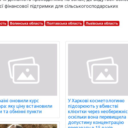
єї фінансової підтримки для сільськогосподарських
асть
Волинська область
Полтавська область
Львівська область
раїні оновили курс
У Харкові косметологиню
ра: яку ціну встановили
підозрюють у вбивстві
и та обмінні пункти
клієнтки через необережніс
оскільки вона перевищила
допустиму концентрацію
препарату в 15 разів.