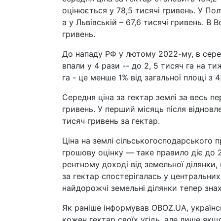
оцінюється у 78,5 тисячі гривень. У Пол
а у Львівській – 67,6 тисячі гривень. В 
гривень.
До нападу РФ у лютому 2022-му, в сере
впали у 4 рази -- до 2, 5 тисяч га на 
га - це менше 1% від загальної площі з 4
Середня ціна за гектар землі за весь п
гривень. У перший місяць після відновл
тисяч гривень за гектар.
Ціна на землі сільськогосподарського 
грошову оцінку — таке правило діє до 2
рентному доході від земельної ділянки, 
за гектар спостерігалась у центральних
найдорожчі земельні ділянки тепер знах
Як раніше інформував OBOZ.UA, українс
кожен гектар своїх угідь, але лише якщо