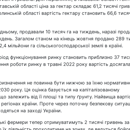
тавській області ціна за гектар складає 61,2 тисячі грив
Волинській області вартість гектару становить 66,6 тися
дньому, продавали 10 тисяч га на тиждень, наразі прод
тиждень. Загалом станом на кінець жовтня продано 289 т
2,4 мільйони га сільськогосподарської землі в країні.
еріод функціонування ринку становить приблизно 37 тис
ення роботи ринку в травні 2022 року вартість досягал
призначення не повинна бути нижчою за їхню нормативн
030 року. Ця оцінка базується на капіталізованому
що залежить від її площі та типу ґрунту. Найвища варті
 регіонах країни. Проте через поточну безпекову ситуа
одяться на заході України.
ькі фермери тепер отримуватимуть 2 тисячі гривень за
 їх діяльність проходитиме на зонах, де ведуться бойові