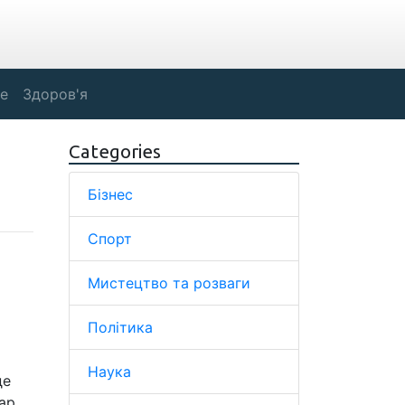
е
Здоров'я
Categories
Бізнес
Спорт
Мистецтво та розваги
Політика
Наука
де
тар