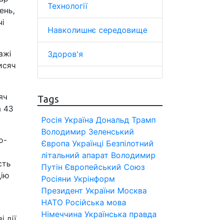
Технології
ень,
чі
Навколишнє середовище
ажі
Здоров'я
исяч
яч
Tags
а 43
Росія
Україна
Дональд Трамп
Володимир Зеленський
о-
Європа
Українці
Безпілотний
літальний апарат
Володимир
сть
Путін
Європейський Союз
цію
Росіяни
Укрінформ
Президент України
Москва
НАТО
Російська мова
Німеччина
Українська правда
 дії.