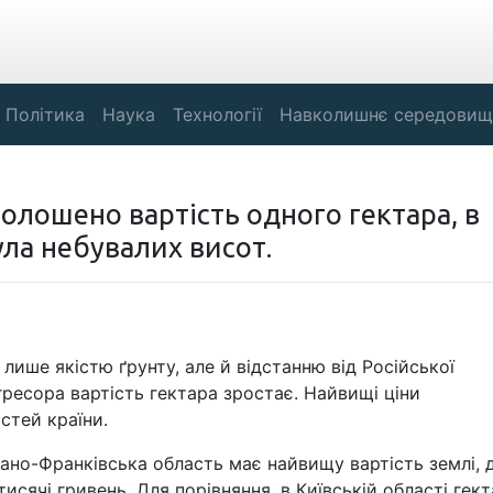
Політика
Наука
Технології
Навколишнє середовищ
оголошено вартість одного гектара, в
ула небувалих висот.
 лише якістю ґрунту, але й відстанню від Російської
агресора вартість гектара зростає. Найвищі ціни
стей країни.
Івано-Франківська область має найвищу вартість землі, 
тисячі гривень. Для порівняння, в Київській області гек