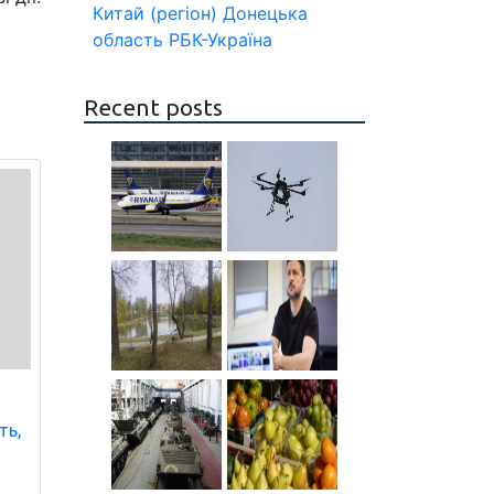
Китай (регіон)
Донецька
область
РБК-Україна
Recent posts
ть,