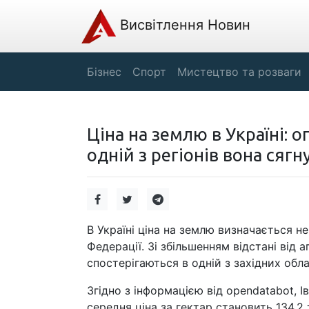
Висвітлення Новин
Бізнес
Спорт
Мистецтво та розваги
Ціна на землю в Україні: 
одній з регіонів вона сягн
В Україні ціна на землю визначається не
Федерації. Зі збільшенням відстані від 
спостерігаються в одній з західних обла
Згідно з інформацією від opendatabot, 
середня ціна за гектар становить 134,2 