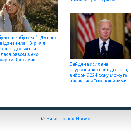
було незабутньо": Дженні
 відзначила 18-річчя
дшої доньки та
илася разом з екс-
нером. Світлини.
Байден висловив
стурбованість щодо того,
вибори 2024 року можуть
виявитися "неспокійними".
©
Висвітлення Новин