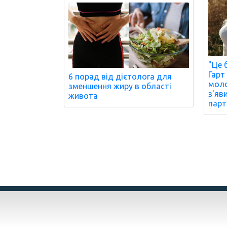
"Це 
Гарт
6 порад від дієтолога для
моло
зменшення жиру в області
з'яв
живота
парт