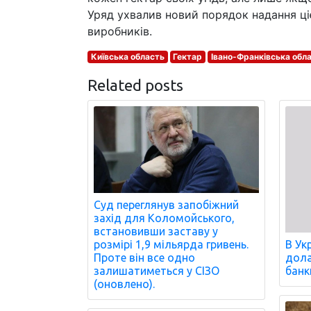
Уряд ухвалив новий порядок надання ці
виробників.
Київська область
Гектар
Івано-Франківська обл
Related posts
Суд переглянув запобіжний
захід для Коломойського,
встановивши заставу у
розмірі 1,9 мільярда гривень.
В Ук
Проте він все одно
дола
залишатиметься у СІЗО
банк
(оновлено).