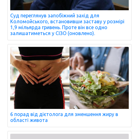
Суд переглянув запобіжний захід для
Коломойського, встановивши заставу у розмірі
1,9 мільярда гривень. Проте він все одно
залишатиметься у СІЗО (оновлено).
6 порад від дієтолога для зменшення жиру в
області живота