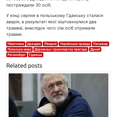
постраждали 30 осіб.
У кінці серпня в польському Гданську сталася
аварія, в результаті якої зіштовхнулися два
трамваї, внаслідок чого сім осіб отримали
травми.
Німеччина
Дрезден
Лікарня
Українська правда
Пасажир
Польська мова
Дорожньо-транспортна пригода
Дунай
Регенсбург
Гданськ
Related posts