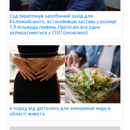
Суд переглянув запобіжний захід для
Коломойського, встановивши заставу у розмірі
1,9 мільярда гривень. Проте він все одно
залишатиметься у СІЗО (оновлено).
6 порад від дієтолога для зменшення жиру в
області живота