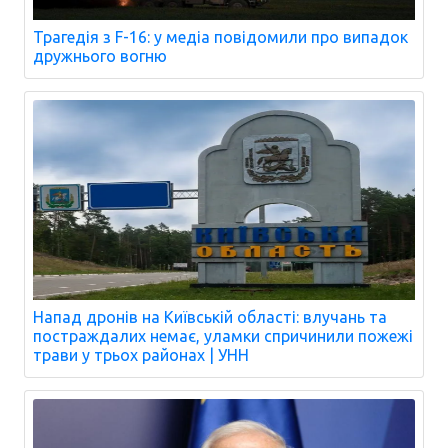
Трагедія з F-16: у медіа повідомили про випадок
дружнього вогню
Напад дронів на Київській області: влучань та
постраждалих немає, уламки спричинили пожежі
трави у трьох районах | УНН