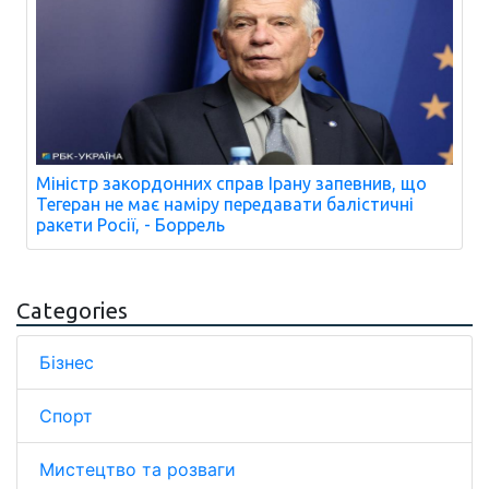
Міністр закордонних справ Ірану запевнив, що
Тегеран не має наміру передавати балістичні
ракети Росії, - Боррель
Categories
Бізнес
Спорт
Мистецтво та розваги