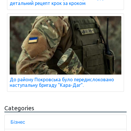
детальний рецепт крок за кроком
До району Покровська було передислоковано
наступальну бригаду "Кара-Даг".
Categories
Бізнес