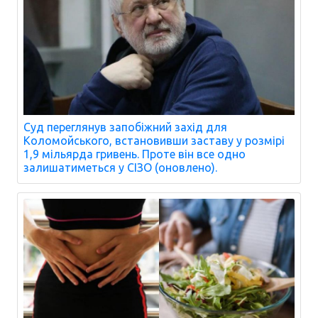
Суд переглянув запобіжний захід для
Коломойського, встановивши заставу у розмірі
1,9 мільярда гривень. Проте він все одно
залишатиметься у СІЗО (оновлено).