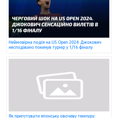
Неймовірна подія на US Open 2024: Джокович
несподівано покинув турнір у 1/16 фіналу
Як приготувати японську овочеву темпуру: