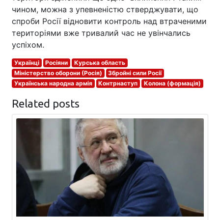
чином, можна з упевненістю стверджувати, що
спроби Росії відновити контроль над втраченими
територіями вже тривалий час не увінчались
успіхом.
Українці
Росіяни
Курська область
Міністерство оборони (Росія)
Збройні сили Росії
Українська народна армія
Контрнаступ
Колона (формація)
Related posts