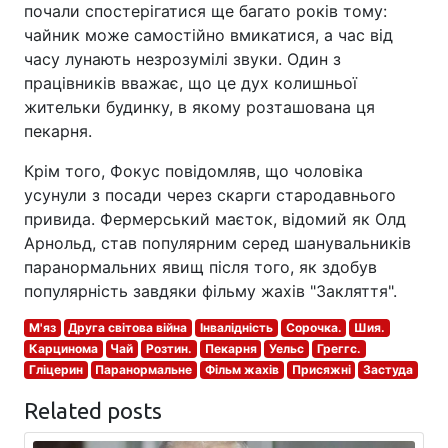
почали спостерігатися ще багато років тому:
чайник може самостійно вмикатися, а час від
часу лунають незрозумілі звуки. Один з
працівників вважає, що це дух колишньої
жительки будинку, в якому розташована ця
пекарня.
Крім того, Фокус повідомляв, що чоловіка
усунули з посади через скарги стародавнього
привида. Фермерський маєток, відомий як Олд
Арнольд, став популярним серед шанувальників
паранормальних явищ після того, як здобув
популярність завдяки фільму жахів "Закляття".
М'яз
Друга світова війна
Інвалідність
Сорочка.
Шия.
Карцинома
Чай
Розтин.
Пекарня
Уельс
Греггс.
Гліцерин
Паранормальне
Фільм жахів
Присяжні
Застуда
Related posts