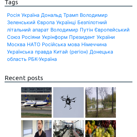
Tags
Росія
Україна
Дональд Трамп
Володимир
Зеленський
Європа
Українці
Безпілотний
літальний апарат
Володимир Путін
Європейський
Союз
Росіяни
Укрінформ
Президент України
Москва
НАТО
Російська мова
Німеччина
Українська правда
Китай (регіон)
Донецька
область
РБК-Україна
Recent posts