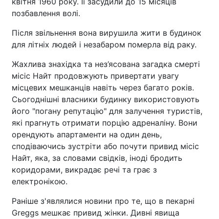
квітня 1960 року. Її засудили до 15 місяців
позбавлення волі.
Після звільнення вона вирушила жити в будинок
для літніх людей і незабаром померла від раку.
Жахлива знахідка та нез’ясована загадка смерті
місіс Найт продовжують привертати увагу
місцевих мешканців навіть через багато років.
Сьогоднішні власники будинку використовують
його "погану репутацію" для залучення туристів,
які прагнуть отримати порцію адреналіну. Вони
орендують апартаменти на один день,
сподіваючись зустріти або почути привид місіс
Найт, яка, за словами свідків, іноді бродить
коридорами, викрадає речі та грає з
електронікою.
Раніше з'являлися новини про те, що в пекарні
Greggs мешкає привид жінки. Дивні явища