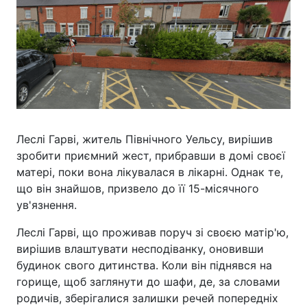
Леслі Гарві, житель Північного Уельсу, вирішив
зробити приємний жест, прибравши в домі своєї
матері, поки вона лікувалася в лікарні. Однак те,
що він знайшов, призвело до її 15-місячного
ув'язнення.
Леслі Гарві, що проживав поруч зі своєю матір'ю,
вирішив влаштувати несподіванку, оновивши
будинок свого дитинства. Коли він піднявся на
горище, щоб заглянути до шафи, де, за словами
родичів, зберігалися залишки речей попередніх