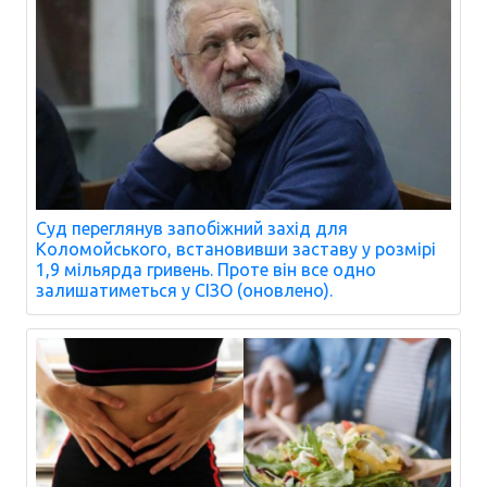
Суд переглянув запобіжний захід для
Коломойського, встановивши заставу у розмірі
1,9 мільярда гривень. Проте він все одно
залишатиметься у СІЗО (оновлено).