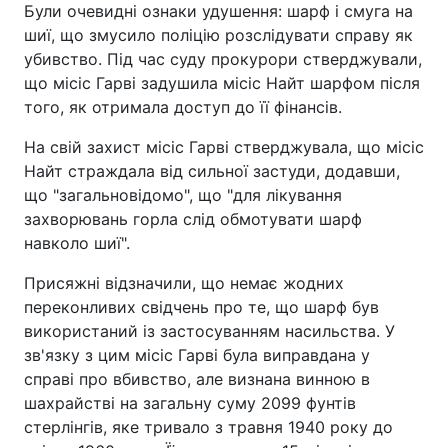
Були очевидні ознаки удушення: шарф і смуга на
шиї, що змусило поліцію розслідувати справу як
убивство. Під час суду прокурори стверджували,
що місіс Гарві задушила місіс Найт шарфом після
того, як отримала доступ до її фінансів.
На свій захист місіс Гарві стверджувала, що місіс
Найт страждала від сильної застуди, додавши,
що "загальновідомо", що "для лікування
захворювань горла слід обмотувати шарф
навколо шиї".
Присяжні відзначили, що немає жодних
переконливих свідчень про те, що шарф був
використаний із застосуванням насильства. У
зв'язку з цим місіс Гарві була виправдана у
справі про вбивство, але визнана винною в
шахрайстві на загальну суму 2099 фунтів
стерлінгів, яке тривало з травня 1940 року до