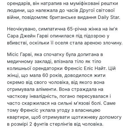
орендарів, він натрапив на муміфіковані рештки
людини, що належала до часів Другої світової
війни, повідомляє британське видання Daily Star.
Неочікувано, симпатична 65-річна жінка на ім'я
Сара Джейн Гарві опинилася під підозрою у
вбивстві, оскільки її оселя стала ареною злочину.
Місіс Гарві, яка спочатку була допитана в
медичному закладі, впізнала тіло як тіло
колишньої орендаторки Френсіс Еліс Найт. Цій
жінці, що мала 60 років, доводилося жити
окремо від свого чоловіка, від якого вона
отримувала аліменти. Вона страждала на
часткову інвалідність, погано пересувалася і
часто скаржилася на сильні м'язові болі. Саме
тому Френсіс уклала угоду з власницею
квартири, щоб отримувати щотижневу допомогу
в розмірі 2 фунтів стерлінгів від чоловіка.