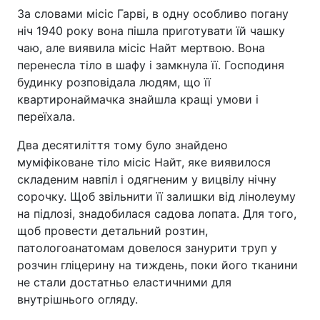
За словами місіс Гарві, в одну особливо погану
ніч 1940 року вона пішла приготувати їй чашку
чаю, але виявила місіс Найт мертвою. Вона
перенесла тіло в шафу і замкнула її. Господиня
будинку розповідала людям, що її
квартиронаймачка знайшла кращі умови і
переїхала.
Два десятиліття тому було знайдено
муміфіковане тіло місіс Найт, яке виявилося
складеним навпіл і одягненим у вицвілу нічну
сорочку. Щоб звільнити її залишки від лінолеуму
на підлозі, знадобилася садова лопата. Для того,
щоб провести детальний розтин,
патологоанатомам довелося занурити труп у
розчин гліцерину на тиждень, поки його тканини
не стали достатньо еластичними для
внутрішнього огляду.