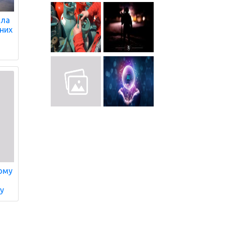
ала
ених
чому
ку