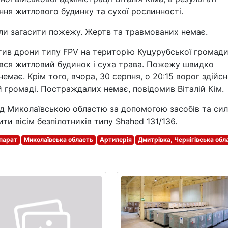
ння житлового будинку та сухої рослинності.
ли загасити пожежу. Жертв та травмованих немає.
стив дрони типу FPV на територію Куцурубської громади
рівся житловий будинок і суха трава. Пожежу швидко
має. Крім того, вчора, 30 серпня, о 20:15 ворог здійс
 громаді. Постраждалих немає, повідомив Віталій Кім.
ад Миколаївською областю за допомогою засобів та сил
и вісім безпілотників типу Shahed 131/136.
апарат
Миколаївська область
Артилерія
Дмитрівка, Чернігівська обл