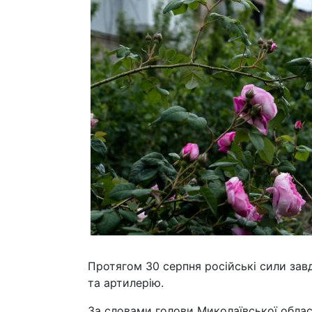
Протягом 30 серпня російські сили за
та артилерію.
За словами голови Миколаївської обласно