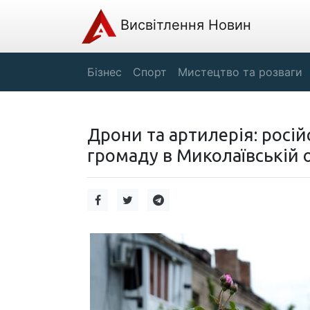
Висвітлення Новин
Бізнес
Спорт
Мистецтво та розваги
Дрони та артилерія: росій
громаду в Миколаївській 