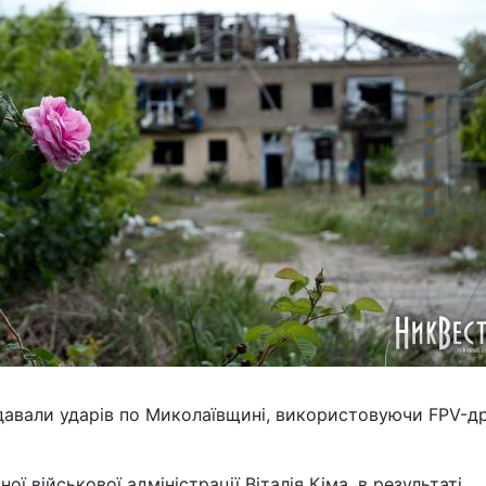
вдавали ударів по Миколаївщині, використовуючи FPV-д
ї військової адміністрації Віталія Кіма, в результаті