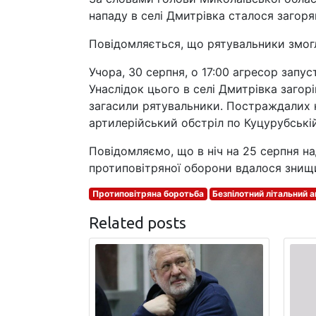
нападу в селі Дмитрівка сталося загоря
Повідомляється, що рятувальники змог
Учора, 30 серпня, о 17:00 агресор запу
Унаслідок цього в селі Дмитрівка заго
загасили рятувальники. Постраждалих не
артилерійський обстріл по Куцурубській
Повідомляємо, що в ніч на 25 серпня н
протиповітряної оборони вдалося знищит
Протиповітряна боротьба
Безпілотний літальний 
Related posts