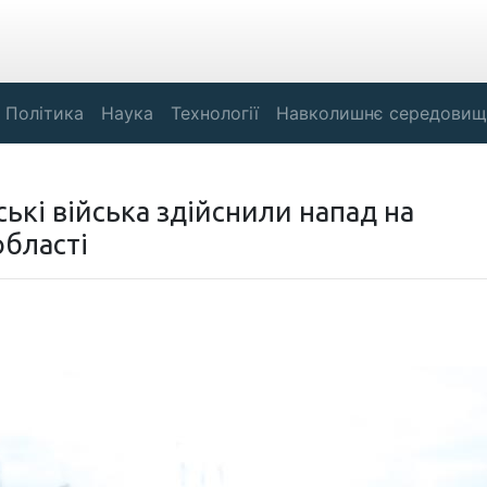
Політика
Наука
Технології
Навколишнє середовищ
ські війська здійснили напад на
області