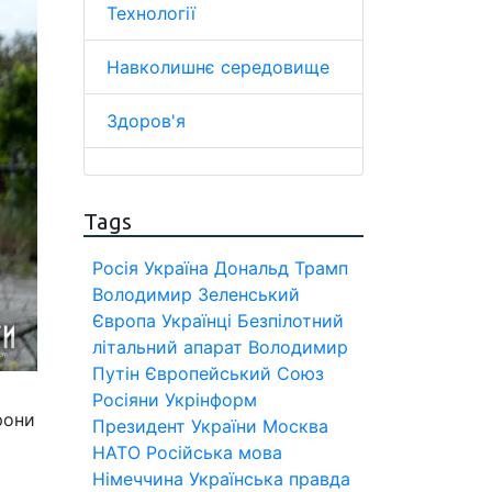
Технології
Навколишнє середовище
Здоров'я
Tags
Росія
Україна
Дональд Трамп
Володимир Зеленський
Європа
Українці
Безпілотний
літальний апарат
Володимир
Путін
Європейський Союз
Росіяни
Укрінформ
рони
Президент України
Москва
НАТО
Російська мова
Німеччина
Українська правда