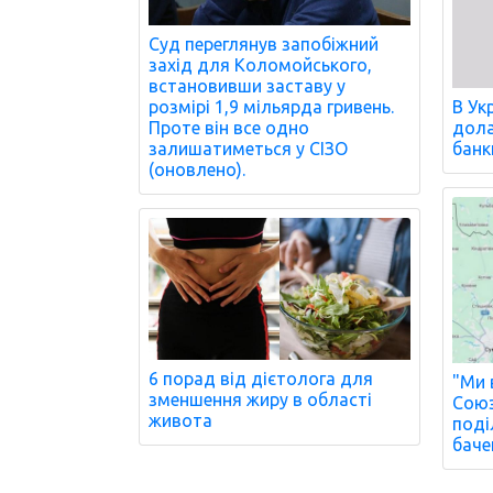
Суд переглянув запобіжний
захід для Коломойського,
встановивши заставу у
розмірі 1,9 мільярда гривень.
В Ук
Проте він все одно
дола
залишатиметься у СІЗО
банк
(оновлено).
6 порад від дієтолога для
"Ми 
зменшення жиру в області
Союз
живота
поді
баче