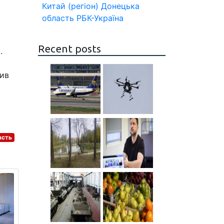
Китай (регіон)
Донецька
область
РБК-Україна
Recent posts
.
нив
асть