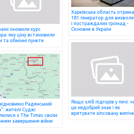
Харківська область отрим
181 генератор для визвол
і постраждалих громад -
Основне в Україні
раїні оновили курс
ра: яку ціну встановили
и та обмінні пункти
Якщо хліб підгорів у печі: 
відновимо Радянський
це недобрий знак і як
": жителі Суджі
врятувати зіпсовану випіч
лилися з The Times своїм
нням завершення війни