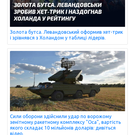
Золота бутса. Левандовський оформив хет-трик
і зрівнявся з Холандом у таблиці лідерів.
Сили оборони здійснили удар по ворожому
зенітному ракетному комплексу "Оса", вартість
якого складає 10 мільйонів доларів: дивіться
відео.