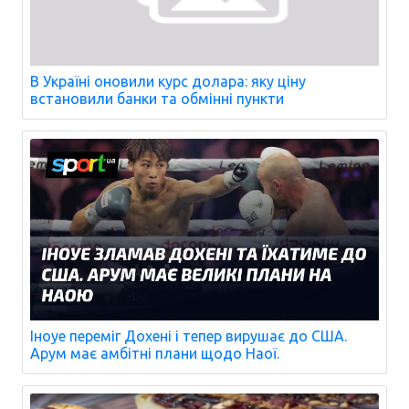
В Україні оновили курс долара: яку ціну
встановили банки та обмінні пункти
Іноуе переміг Дохені і тепер вирушає до США.
Арум має амбітні плани щодо Наої.