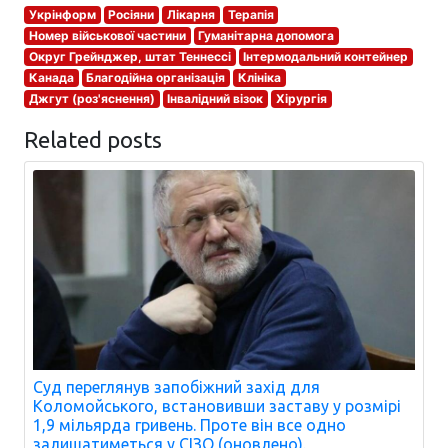
Укрінформ
Росіяни
Лікарня
Терапія
Номер військової частини
Гуманітарна допомога
Округ Грейнджер, штат Теннессі
Інтермодальний контейнер
Канада
Благодійна організація
Клініка
Джгут (роз'яснення)
Інвалідний візок
Хірургія
Related posts
Суд переглянув запобіжний захід для
Коломойського, встановивши заставу у розмірі
1,9 мільярда гривень. Проте він все одно
залишатиметься у СІЗО (оновлено).