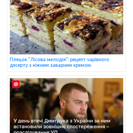
Пляцок "Лісова мелодія": рецепт чарівного
десерту з ніжним заварним кремом.