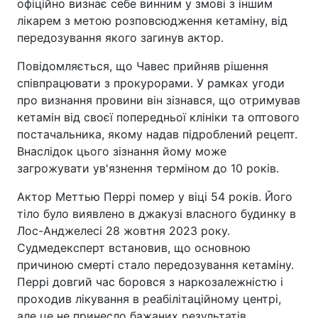
офіційно визнає себе винним у змові з іншим
лікарем з метою розповсюдження кетаміну, від
передозування якого загинув актор.
Повідомляється, що Чавес прийняв рішення
співпрацювати з прокурорами. У рамках угоди
про визнання провини він зізнався, що отримував
кетамін від своєї попередньої клініки та оптового
постачальника, якому надав підроблений рецепт.
Внаслідок цього зізнання йому може
загрожувати ув'язнення терміном до 10 років.
Актор Меттью Перрі помер у віці 54 років. Його
тіло було виявлено в джакузі власного будинку в
Лос-Анджелесі 28 жовтня 2023 року.
Судмедексперт встановив, що основною
причиною смерті стало передозування кетаміну.
Перрі довгий час боровся з наркозалежністю і
проходив лікування в реабілітаційному центрі,
але це не принесло бажаних результатів.