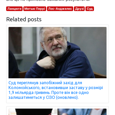
Ланцюги
Метью Перрі
Лос-Анджелес
Друзі
Суд
Related posts
Суд переглянув запобіжний захід для
Коломойського, встановивши заставу у розмірі
1,9 мільярда гривень. Проте він все одно
залишатиметься у СІЗО (оновлено).