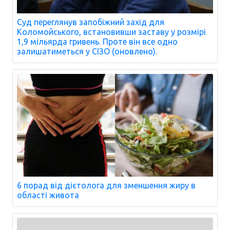
Суд переглянув запобіжний захід для
Коломойського, встановивши заставу у розмірі
1,9 мільярда гривень. Проте він все одно
залишатиметься у СІЗО (оновлено).
6 порад від дієтолога для зменшення жиру в
області живота