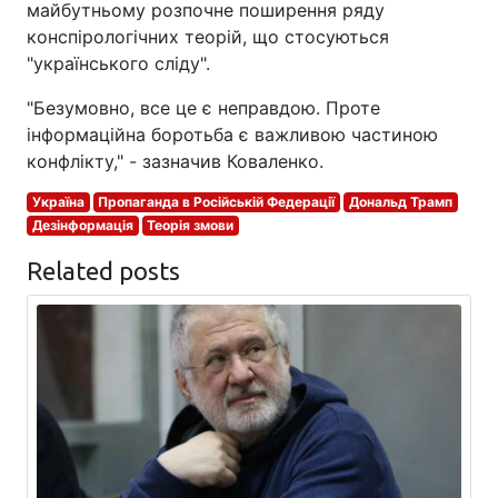
майбутньому розпочне поширення ряду
конспірологічних теорій, що стосуються
"українського сліду".
"Безумовно, все це є неправдою. Проте
інформаційна боротьба є важливою частиною
конфлікту," - зазначив Коваленко.
Україна
Пропаганда в Російській Федерації
Дональд Трамп
Дезінформація
Теорія змови
Related posts