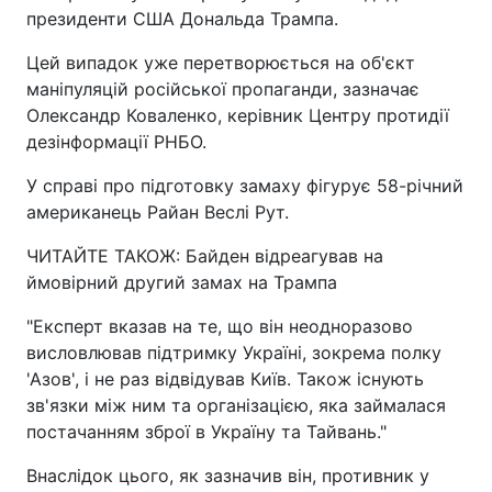
президенти США Дональда Трампа.
Цей випадок уже перетворюється на об'єкт
маніпуляцій російської пропаганди, зазначає
Олександр Коваленко, керівник Центру протидії
дезінформації РНБО.
У справі про підготовку замаху фігурує 58-річний
американець Райан Веслі Рут.
ЧИТАЙТЕ ТАКОЖ: Байден відреагував на
ймовірний другий замах на Трампа
"Експерт вказав на те, що він неодноразово
висловлював підтримку Україні, зокрема полку
'Азов', і не раз відвідував Київ. Також існують
зв'язки між ним та організацією, яка займалася
постачанням зброї в Україну та Тайвань."
Внаслідок цього, як зазначив він, противник у