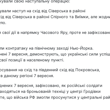
вжували свою наступальну операцію:
ували наступ на схід від Сіверська в районі
ід від Сіверська в районі Спірного та Виїмки, але жодн
уло.
 свої дії в напрямку Часового Яру, проте не зафіксован
ели контратаку на північному заході Нью-Йорка.
нені 7 вересня, демонструють, що українські сили успі
свої позиції в населеному пункті.
сування на схід та південний схід від Покровська,
в даному регіоні 7 вересня.
нених 7 вересня, зафіксовано, як російські солдати
аходяться на броньованій техніці у центрі Гродівки
 те, що війська РФ змогли просунутися у центральні ра