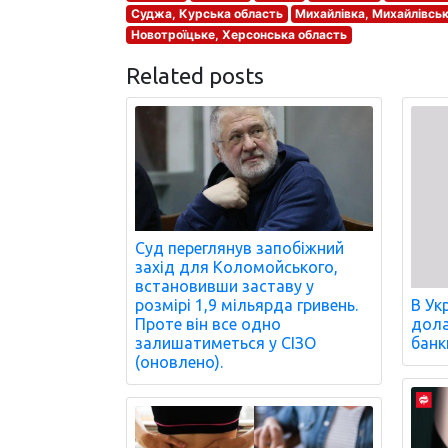
Суджа, Курська область
Михайлівка, Михайлівсь
Новотроїцьке, Херсонська область
Related posts
Суд переглянув запобіжний
захід для Коломойського,
встановивши заставу у
розмірі 1,9 мільярда гривень.
В Ук
Проте він все одно
дола
залишатиметься у СІЗО
банк
(оновлено).