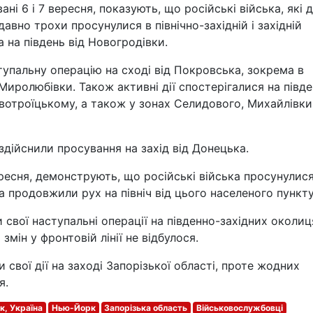
ні 6 і 7 вересня, показують, що російські війська, які 
авно трохи просунулися в північно-західній і західній
а на південь від Новогродівки.
упальну операцію на сході від Покровська, зокрема в
Миролюбівки. Також активні дії спостерігалися на півд
овотроїцькому, а також у зонах Селидового, Михайлівки
здійснили просування на захід від Донецька.
ересня, демонструють, що російські війська просунулис
а продовжили рух на північ від цього населеного пункту
 свої наступальні операції на південно-західних околиц
мін у фронтовій лінії не відбулося.
и свої дії на заході Запорізької області, проте жодних
я.
к, Україна
Нью-Йорк
Запорізька область
Військовослужбовці