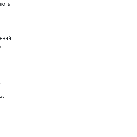
діють
енний
,
я
.
ях