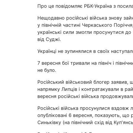
Про це повідомляє РБК-Україна з посила
Нещодавно російські війська знову зайн
у північній частині Черкаського Поріччя
українські сили змогли просунутися до п
від Суджі.
Українці не зупинялися в своїх наступал
7 вересня бої тривали на північ і північ
не було.
Російський військовий блогер заявив, 
напрямку Липців і контратакували в рай
вересня російські війська продовжувал
Російські війська просунулися вздовж л
опубліковані 6 вересня, показують, що 
Синьківку (на північний схід від Куп'янс