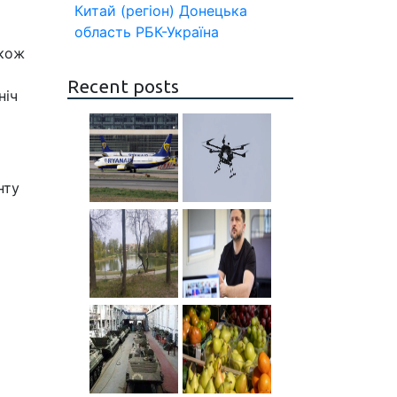
Китай (регіон)
Донецька
область
РБК-Україна
акож
Recent posts
ніч
нту