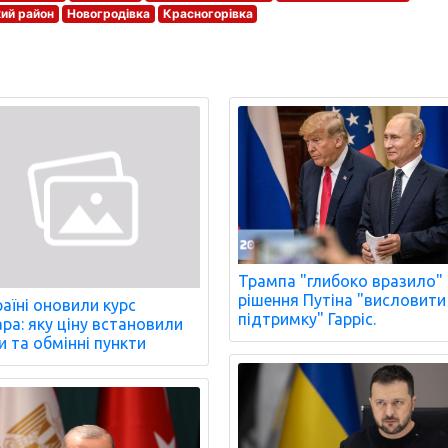
кий район
Новогродівка
Красногорівка
Трампа "глибоко вразило"
рішення Путіна "висловити
раїні оновили курс
підтримку" Гарріс.
ра: яку ціну встановили
и та обмінні пункти