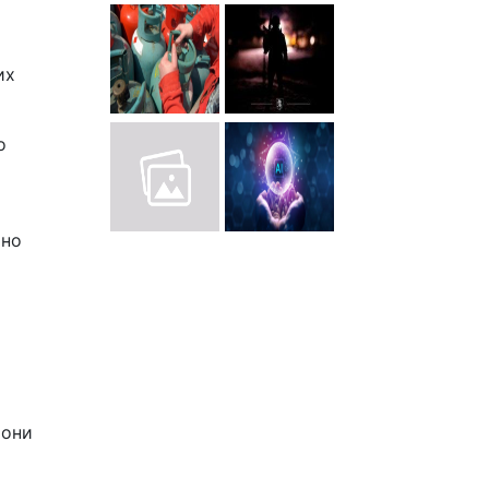
их
о
шно
йони