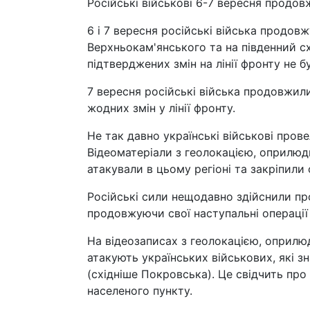
Російські військові 6-7 вересня продо
6 і 7 вересня російські війська продовж
Верхньокам'янського та на південний сх
підтверджених змін на лінії фронту не б
7 вересня російські війська продовжили
жодних змін у лінії фронту.
Не так давно українські військові пров
Відеоматеріали з геолокацією, оприлюд
атакували в цьому регіоні та закріпили 
Російські сили нещодавно здійснили про
продовжуючи свої наступальні операції 
На відеозаписах з геолокацією, оприлюд
атакують українських військових, які зн
(східніше Покровська). Це свідчить про
населеного пункту.