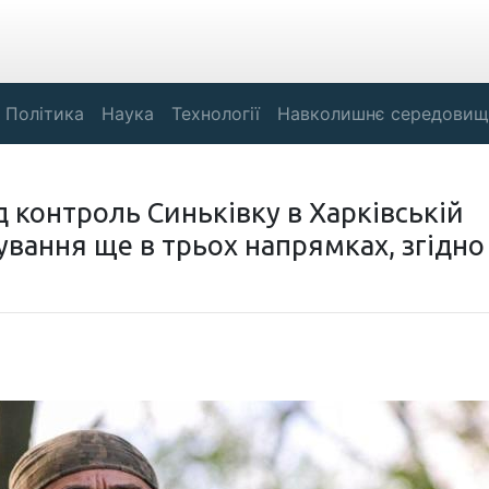
Політика
Наука
Технології
Навколишнє середовищ
ід контроль Синьківку в Харківській
ування ще в трьох напрямках, згідно