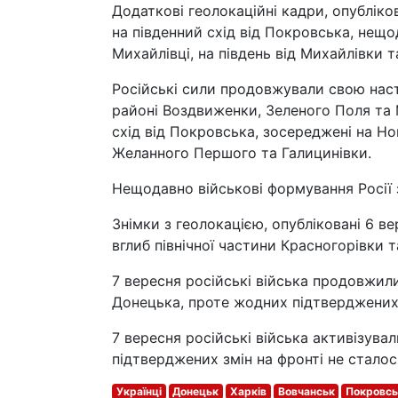
Додаткові геолокаційні кадри, опублікова
на південний схід від Покровська, нещод
Михайлівці, на південь від Михайлівки т
Російські сили продовжували свою наст
районі Воздвиженки, Зеленого Поля та 
схід від Покровська, зосереджені на Н
Желанного Першого та Галицинівки.
Нещодавно військові формування Росії 
Знімки з геолокацією, опубліковані 6 в
вглиб північної частини Красногорівки т
7 вересня російські війська продовжили
Донецька, проте жодних підтверджених з
7 вересня російські війська активізувал
підтверджених змін на фронті не сталос
Українці
Донецьк
Харків
Вовчанськ
Покровсь