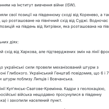
нням на Інститут вивчення війни (ISW).
яли свої позиції на південному сході від Коренево, а т
, що розташоване на північний схід від Суджі. Водночас
озицій на південь від Хитрівки, яка розташована на пів
ьних діях:
ний схід від Харкова, але підтверджених змін на лінії фро
що українські сили провели механізований штурм з
оні Глибокого. Український Генштаб повідомив, що 6 і 7
и штурм поблизу Липців і Вовчанська.
інії Куп'янськ-Сватове-Кремінна. Кадри з геолокацією,
російські війська нещодавно просунулися в південну
ька) і захопили населений пункт.