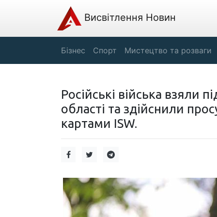
Висвітлення Новин
Бізнес
Спорт
Мистецтво та розваги
Російські війська взяли п
області та здійснили прос
картами ISW.