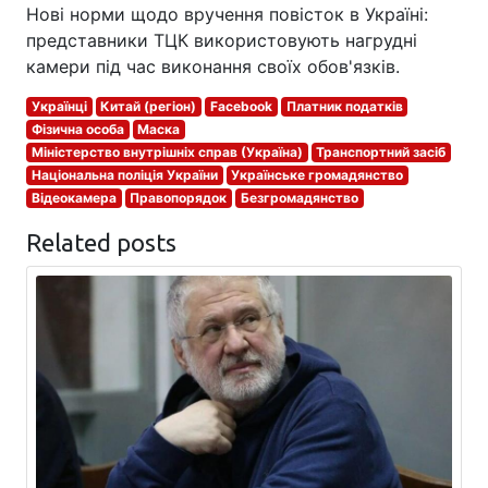
Нові норми щодо вручення повісток в Україні:
представники ТЦК використовують нагрудні
камери під час виконання своїх обов'язків.
Українці
Китай (регіон)
Facebook
Платник податків
Фізична особа
Маска
Міністерство внутрішніх справ (Україна)
Транспортний засіб
Національна поліція України
Українське громадянство
Відеокамера
Правопорядок
Безгромадянство
Related posts