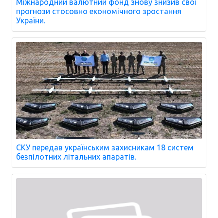
Міжнародний валютний фонд знову знизив свої
прогнози стосовно економічного зростання
України.
СКУ передав українським захисникам 18 систем
безпілотних літальних апаратів.