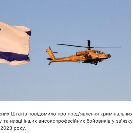
ених Штатів повідомило про пред'явлення кримінальних
 та низці інших високопрофесійних бойовиків у зв'язку
 2023 року.