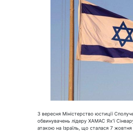
3 вересня Міністерство юстиції Сполуч
обвинувачень лідеру ХАМАС Ях'ї Сінвару
атакою на Ізраїль, що сталася 7 жовтня