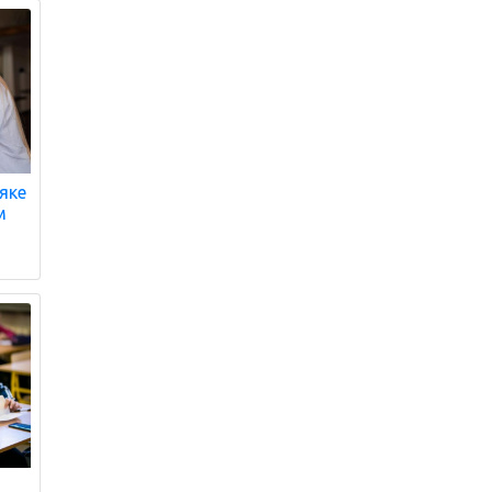
 яке
м