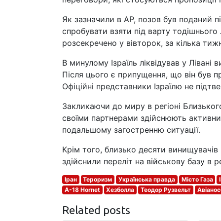
Як зазначили в AP, позов був поданий 
спробувати взяти під варту тодішнього 
розсекречено у вівторок, за кілька тижнів
В минулому Ізраїль ліквідував у Ліван
Після цього є припущення, що він був п
Офіційні представники Ізраїлю не підтв
Закликаючи до миру в регіоні Близьког
своїми партнерами здійснюють активний 
подальшому загостренню ситуації.
Крім того, близько десяти винищувачів
здійснили переліт на військову базу в р
Іран
Тероризм
Українська правда
Місто Газа
A-18 Hornet
Хезболла
Теодор Рузвельт
Авіанос
Related posts