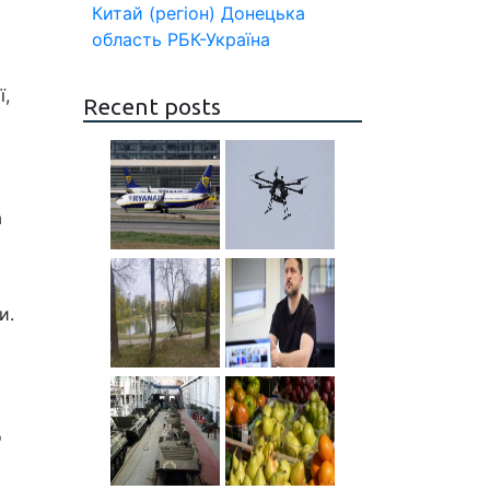
Китай (регіон)
Донецька
область
РБК-Україна
ї,
Recent posts
а
и.
о