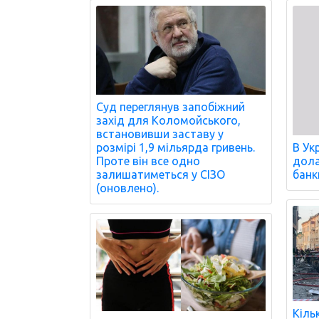
Суд переглянув запобіжний
захід для Коломойського,
встановивши заставу у
розмірі 1,9 мільярда гривень.
В Ук
Проте він все одно
дола
залишатиметься у СІЗО
банк
(оновлено).
Кіль