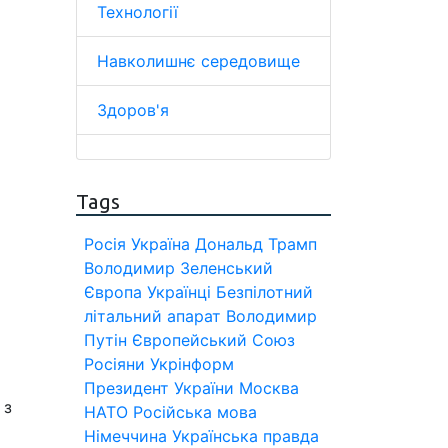
Технології
Навколишнє середовище
Здоров'я
Tags
Росія
Україна
Дональд Трамп
Володимир Зеленський
Європа
Українці
Безпілотний
літальний апарат
Володимир
Путін
Європейський Союз
Росіяни
Укрінформ
Президент України
Москва
 з
НАТО
Російська мова
Німеччина
Українська правда