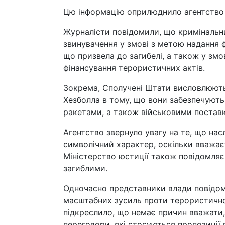
Цю інформацію оприлюднило агентство 
Журналісти повідомили, що кримінальни
звинувачення у змові з метою надання ф
що призвела до загибелі, а також у змо
фінансування терористичних актів.
Зокрема, Сполучені Штати висловлюють 
Хезболла в тому, що вони забезпечуют
ракетами, а також військовими постав
Агентство звернуло увагу на те, що нас
символічний характер, оскільки вважає
Міністерство юстиції також повідомляє
загиблими.
Одночасно представники влади повідом
масштабних зусиль проти терористично
підкреслило, що немає причин вважати,
переговори, які стосуються пропозиції