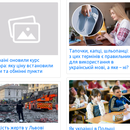
Тапочки, капці, шльопанці:
з цих термінів є правильни
раїні оновили курс
для використання в
ра: яку ціну встановили
українській мові, а яке – ні?
и та обмінні пункти
кість жертв у Львові
Як українці в Польщі