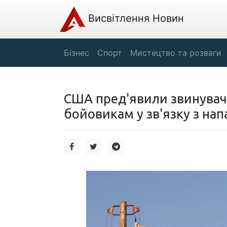
Висвітлення Новин
Бізнес
Спорт
Мистецтво та розваги
США пред'явили звинувач
бойовикам у зв'язку з напа