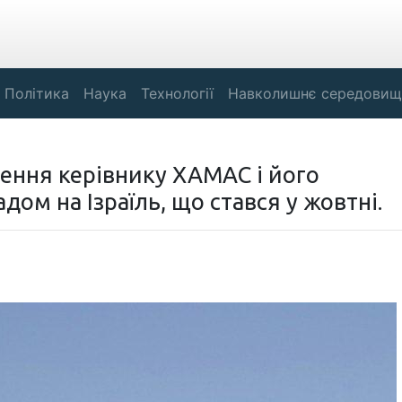
Політика
Наука
Технології
Навколишнє середовищ
ення керівнику ХАМАС і його
дом на Ізраїль, що стався у жовтні.