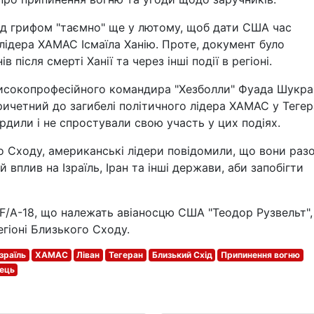
під грифом "таємно" ще у лютому, щоб дати США час
лідера ХАМАС Ісмаїла Ханію. Проте, документ було
 після смерті Ханії та через інші події в регіоні.
і високопрофесійного командира "Хезболли" Фуада Шукра
ричетний до загибелі політичного лідера ХАМАС у Тегера
ердили і не спростували свою участь у цих подіях.
о Сходу, американські лідери повідомили, що вони разо
вплив на Ізраїль, Іран та інші держави, аби запобігти
 F/A-18, що належать авіаносцю США "Теодор Рузвельт",
егіоні Близького Сходу.
Ізраїль
ХАМАС
Ліван
Тегеран
Близький Схід
Припинення вогню
ець