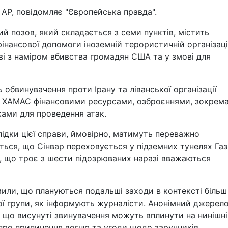
АР, повідомляє "Європейська правда".
й позов, який складається з семи пунктів, містить
інансової допомоги іноземній терористичній організаці
ві з наміром вбивства громадян США та у змові для
обвинувачення проти Ірану та ліванської організації
ь ХАМАС фінансовими ресурсами, озброєннями, зокрем
ками для проведення атак.
лідки цієї справи, ймовірно, матимуть переважно
ться, що Сінвар переховується у підземних тунелях Газ
, що троє з шести підозрюваних наразі вважаються
или, що плануються подальші заходи в контексті більш
ї групи, як інформують журналісти. Анонімний джерел
 що висунуті звинувачення можуть вплинути на нинішні
 про припинення вогню та угоди щодо заручників.