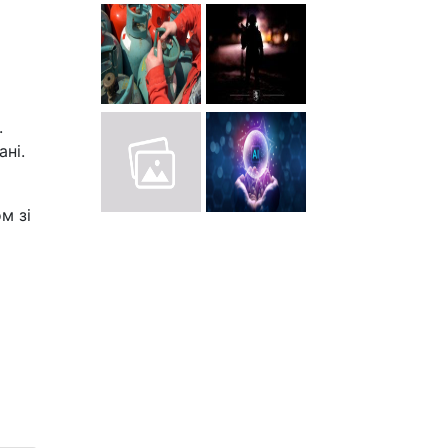
.
ні.
м зі