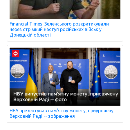
Financial Times: Зеленського розкритикували
через стрімкий наступ російських військ у
Донецькій області
НБУ презентував пам'ятну монету, приурочену
Верховній Раді -- зображення