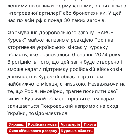
легкими піхотними формуваннями, в яких немає
інтегрованої артилерії або бронетехніки. У цей
час по всій рф є понад 30 таких загонів.
Формування добровольчого загону "БАРС-
Курськ" майже напевно є реакцією Росії на
вторгнення українських військ у Курську
область, яке розпочалося 6 серпня 2024 року.
Вірогідність того, що цей загін буде створено і
зможе надати підтримку російській військовій
діяльності в Курській області протягом
найближчого місяця, є низькою. Незважаючи на
те, що Росія, ймовірно, прагне посилити свої
сили в Курській області, пріоритетом наразі
залишається Покровський напрямок на сході
України, повідомляється.
Українці
Російська мова
Артилерія
Піхота
Сили військового резерву
Курська область