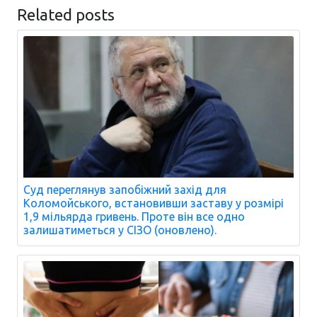
Related posts
Суд переглянув запобіжний захід для
Коломойського, встановивши заставу у розмірі
1,9 мільярда гривень. Проте він все одно
залишатиметься у СІЗО (оновлено).