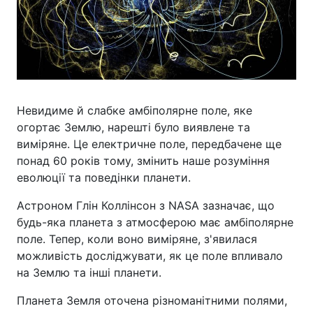
Невидиме й слабке амбіполярне поле, яке
огортає Землю, нарешті було виявлене та
виміряне. Це електричне поле, передбачене ще
понад 60 років тому, змінить наше розуміння
еволюції та поведінки планети.
Астроном Глін Коллінсон з NASA зазначає, що
будь-яка планета з атмосферою має амбіполярне
поле. Тепер, коли воно виміряне, з'явилася
можливість досліджувати, як це поле впливало
на Землю та інші планети.
Планета Земля оточена різноманітними полями,