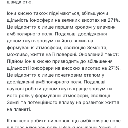
швидкістю.
Іони кисню також піднімаються, збільшуючи
щільність іоносфери на великих висотах на 271%.
Це відкриття є лише першим кроком у вивченні
амбіполярного поля. Подальші дослідження
допоможуть зрозуміти його вплив на
формування атмосфери, еволюцію Землі та,
можливо, життя на її поверхні. Оновлений текст:
Підйом іонів кисню призводить до збільшення
щільності іоносфери на високих висотах на 271%.
Це відкриття є лише початковим етапом у
дослідженні амбіполярного поля. Подальші
наукові роботи допоможуть краще зрозуміти
його роль у формуванні атмосфери, еволюції
Землі та потенційного впливу на розвиток життя
на планеті.
Коллінсон робить висновок, що амбіполярне поле
відіграє ключову роль у функціонуванні Землі, а