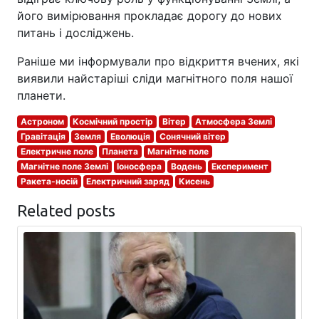
його вимірювання прокладає дорогу до нових
питань і досліджень.
Раніше ми інформували про відкриття вчених, які
виявили найстаріші сліди магнітного поля нашої
планети.
Астроном
Космічний простір
Вітер
Атмосфера Землі
Гравітація
Земля
Еволюція
Сонячний вітер
Електричне поле
Планета
Магнітне поле
Магнітне поле Землі
Іоносфера
Водень
Експеримент
Ракета-носій
Електричний заряд
Кисень
Related posts