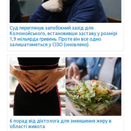
Суд переглянув запобіжний захід для
Коломойського, встановивши заставу у розмірі
1,9 мільярда гривень. Проте він все одно
залишатиметься у СІЗО (оновлено).
6 порад від дієтолога для зменшення жиру в
області живота