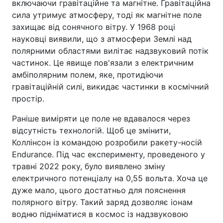
включаючи гравітаційне та магнітне. Гравітаційна
сила утримує атмосферу, тоді як магнітне поле
захищає від сонячного вітру. У 1968 році
науковці виявили, що з атмосфери Землі над
полярними областями вилітає надзвуковий потік
частинок. Це явище пов'язали з електричним
амбіполярним полем, яке, протидіючи
гравітаційній силі, викидає частинки в космічний
простір.
Раніше виміряти це поле не вдавалося через
відсутність технологій. Щоб це змінити,
Коллінсон із командою розробили ракету-носій
Endurance. Під час експерименту, проведеного у
травні 2022 року, було виявлено зміну
електричного потенціалу на 0,55 вольта. Хоча це
дуже мало, цього достатньо для пояснення
полярного вітру. Такий заряд дозволяє іонам
водню підніматися в космос із надзвуковою