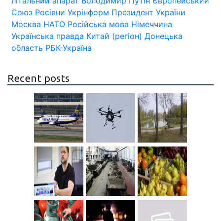
літальний апарат
Володимир Путін
Європейський
Союз
Росіяни
Укрінформ
Президент України
Москва
НАТО
Російська мова
Німеччина
Українська правда
Китай (регіон)
Донецька
область
РБК-Україна
Recent posts