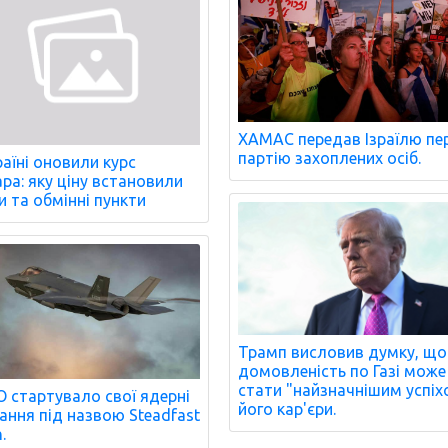
ХАМАС передав Ізраїлю пе
партію захоплених осіб.
раїні оновили курс
ра: яку ціну встановили
и та обмінні пункти
Трамп висловив думку, що
домовленість по Газі може
стати "найзначнішим успіх
 стартувало свої ядерні
його кар'єри.
ання під назвою Steadfast
.