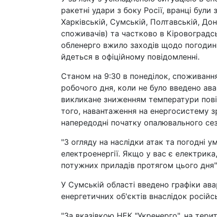
ракетні удари з боку Росії, вранці були
Харківській, Сумській, Полтавській, До
споживачів) та частково в Кіровоградськ
обленерго вжило заходів щодо погодинн
йдеться в офіційному повідомленні.
Станом на 9:30 в понеділок, споживанн
робочого дня, коли не було введено ав
викликане зниженням температури повіт
того, навантаження на енергосистему з
напередодні початку опалювального сез
"З огляду на наслідки атак та погодні 
електроенергії. Якщо у вас є електрика
потужних приладів протягом цього дня",
У Сумській області введено графіки ав
енергетичних об'єктів внаслідок російс
"За вказівкою НЕК "Укренерго", на тери