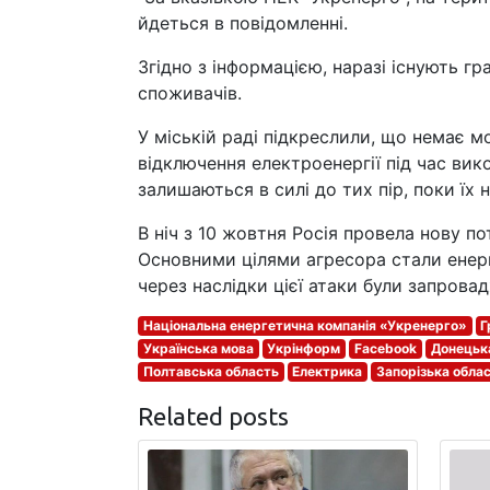
йдеться в повідомленні.
Згідно з інформацією, наразі існують г
споживачів.
У міській раді підкреслили, що немає 
відключення електроенергії під час вик
залишаються в силі до тих пір, поки їх 
В ніч з 10 жовтня Росія провела нову п
Основними цілями агресора стали енерго
через наслідки цієї атаки були запровад
Національна енергетична компанія «Укренерго»
Г
Українська мова
Укрінформ
Facebook
Донецьк
Полтавська область
Електрика
Запорізька обла
Related posts