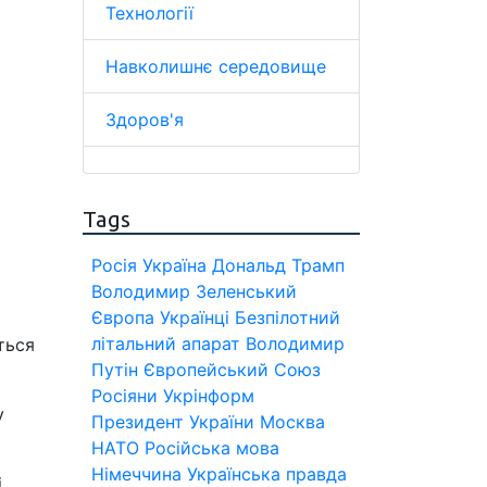
Технології
Навколишнє середовище
Здоров'я
Tags
Росія
Україна
Дональд Трамп
Володимир Зеленський
Європа
Українці
Безпілотний
літальний апарат
Володимир
ться
Путін
Європейський Союз
Росіяни
Укрінформ
у
Президент України
Москва
НАТО
Російська мова
Німеччина
Українська правда
і