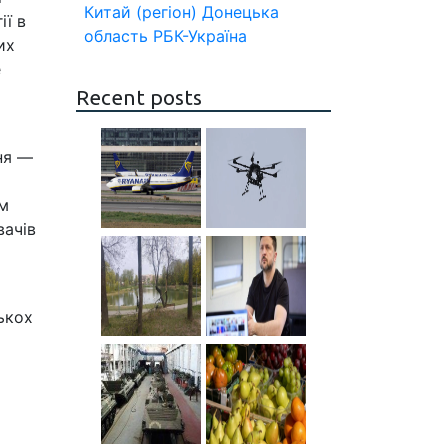
Китай (регіон)
Донецька
ії в
область
РБК-Україна
их
е
Recent posts
ня —
ім
вачів
ькох