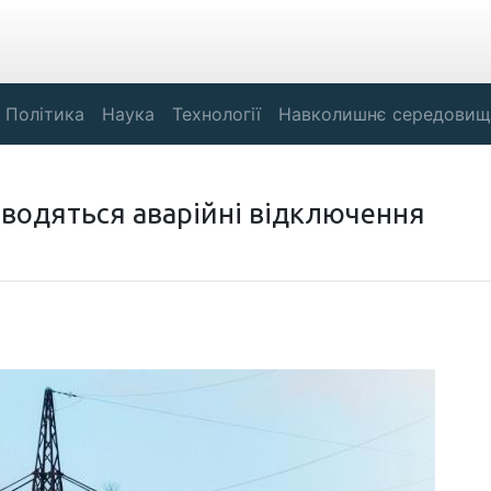
Політика
Наука
Технології
Навколишнє середовищ
 вводяться аварійні відключення