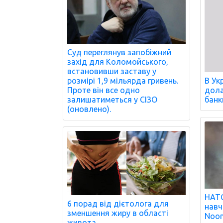
Суд переглянув запобіжний
захід для Коломойського,
встановивши заставу у
розмірі 1,9 мільярда гривень.
В Ук
Проте він все одно
дола
залишатиметься у СІЗО
банк
(оновлено).
НАТО
6 порад від дієтолога для
навч
зменшення жиру в області
Noon
живота