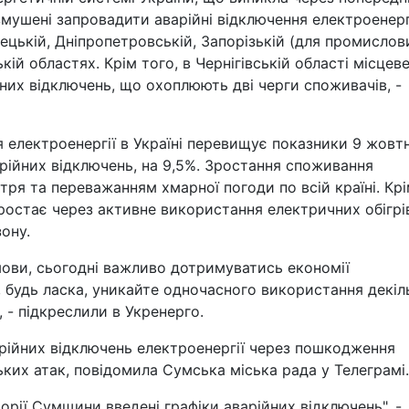
 змушені запровадити аварійні відключення електроенерг
нецькій, Дніпропетровській, Запорізькій (для промислов
ій областях. Крім того, в Чернігівській області місцев
их відключень, що охоплюють дві черги споживачів, -
я електроенергії в Україні перевищує показники 9 жовт
арійних відключень, на 9,5%. Зростання споживання
ря та переважанням хмарної погоди по всій країні. Кр
ростає через активне використання електричних обігрі
ону.
умови, сьогодні важливо дотримуватись економії
, будь ласка, уникайте одночасного використання декіл
 - підкреслили в Укренерго.
арійних відключень електроенергії через пошкодження
ьких атак, повідомила Сумська міська рада у Телеграмі.
торії Сумщини введені графіки аварійних відключень", -