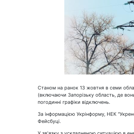
Станом на ранок 13 жовтня в семи обла
(включаючи Запорізьку область, де вон
погодинні графіки відключень.
За інформацією Укрінформу, НЕК "Укрене
Фейсбуці.
У зв'язку з ускладненою ситуацією в ен