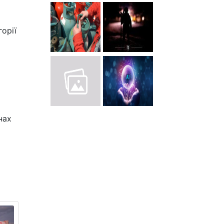
орії
нах