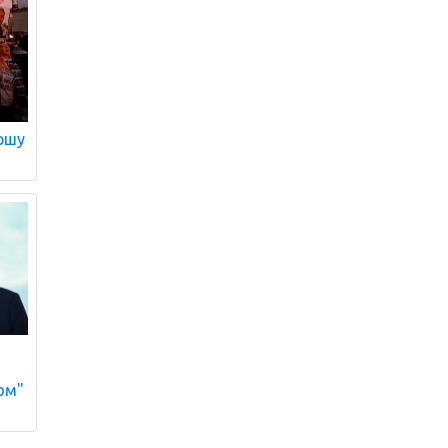
ршу
ом"