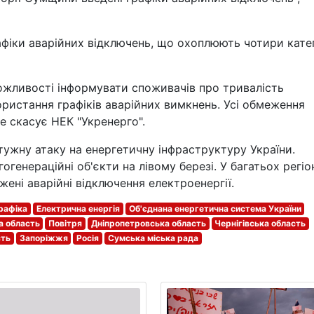
рафіки аварійних відключень, що охоплюють чотири катег
можливості інформувати споживачів про тривалість
ористання графіків аварійних вимкнень. Усі обмеження
не скасує НЕК "Укренерго".
отужну атаку на енергетичну інфраструктуру України.
генераційні об'єкти на лівому березі. У багатьох регіо
жені аварійні відключення електроенергії.
рафіка
Електрична енергія
Об'єднана енергетична система України
а область
Повітря
Дніпропетровська область
Чернігівська область
сть
Запоріжжя
Росія
Сумська міська рада