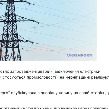
стях запроваджені аварійні відключення електрики
и стосуються промисловості); на Чернігівщині реалізую
рго" опублікувала відповідну новину на своїй сторінці 
ергетичній системі України, що виникла через попередн