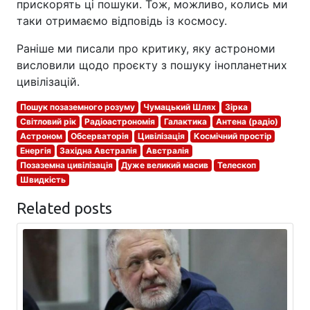
прискорять ці пошуки. Тож, можливо, колись ми
таки отримаємо відповідь із космосу.
Раніше ми писали про критику, яку астрономи
висловили щодо проєкту з пошуку інопланетних
цивілізацій.
Пошук позаземного розуму
Чумацький Шлях
Зірка
Світловий рік
Радіоастрономія
Галактика
Антена (радіо)
Астроном
Обсерваторія
Цивілізація
Космічний простір
Енергія
Західна Австралія
Австралія
Позаземна цивілізація
Дуже великий масив
Телескоп
Швидкість
Related posts