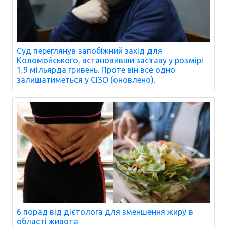
Суд переглянув запобіжний захід для
Коломойського, встановивши заставу у розмірі
1,9 мільярда гривень. Проте він все одно
залишатиметься у СІЗО (оновлено).
6 порад від дієтолога для зменшення жиру в
області живота