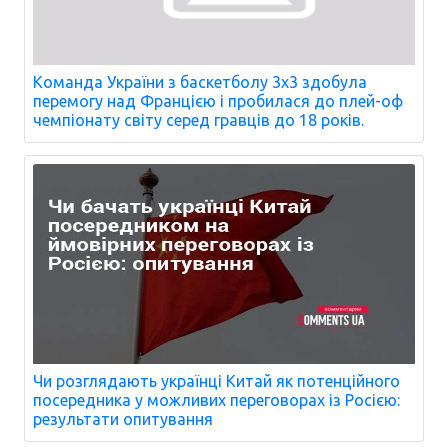
Команда України з баскетболу 3х3 здобула
перемогу над Францією і пробилася до плей-оф
чемпіонату світу серед гравців до 18 років.
Чи розглядають українці Китай як потенційного
посередника у можливих переговорах із Росією:
результати опитування