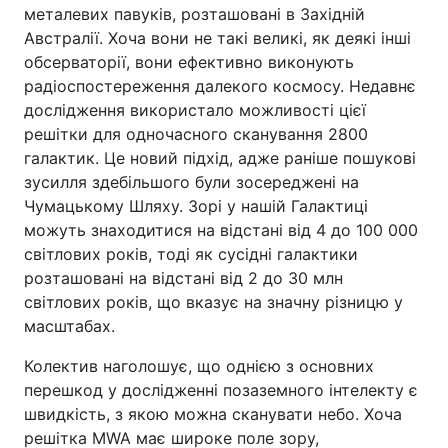
металевих павуків, розташовані в Західній
Австралії. Хоча вони не такі великі, як деякі інші
обсерваторії, вони ефективно виконують
радіоспостереження далекого космосу. Недавнє
дослідження використало можливості цієї
решітки для одночасного сканування 2800
галактик. Це новий підхід, адже раніше пошукові
зусилля здебільшого були зосереджені на
Чумацькому Шляху. Зорі у нашій Галактиці
можуть знаходитися на відстані від 4 до 100 000
світлових років, тоді як сусідні галактики
розташовані на відстані від 2 до 30 млн
світлових років, що вказує на значну різницю у
масштабах.
Колектив наголошує, що однією з основних
перешкод у дослідженні позаземного інтелекту є
швидкість, з якою можна сканувати небо. Хоча
решітка MWA має широке поле зору,