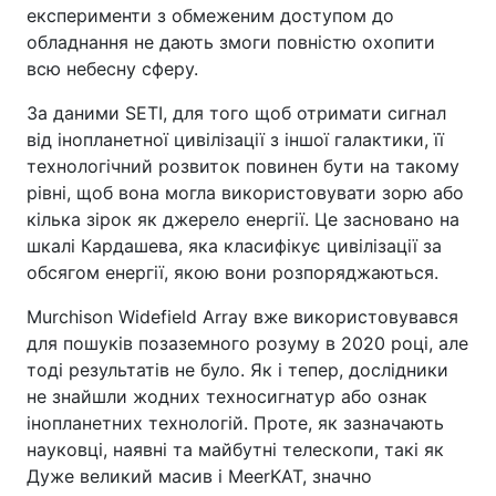
експерименти з обмеженим доступом до
обладнання не дають змоги повністю охопити
всю небесну сферу.
За даними SETI, для того щоб отримати сигнал
від інопланетної цивілізації з іншої галактики, її
технологічний розвиток повинен бути на такому
рівні, щоб вона могла використовувати зорю або
кілька зірок як джерело енергії. Це засновано на
шкалі Кардашева, яка класифікує цивілізації за
обсягом енергії, якою вони розпоряджаються.
Murchison Widefield Array вже використовувався
для пошуків позаземного розуму в 2020 році, але
тоді результатів не було. Як і тепер, дослідники
не знайшли жодних техносигнатур або ознак
інопланетних технологій. Проте, як зазначають
науковці, наявні та майбутні телескопи, такі як
Дуже великий масив і MeerKAT, значно