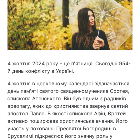
4 жовтня 2024 року – це п'ятниця. Сьогодні 954-
й день конфлікту в Україні.
4 жовтня в церковному календарі відзначається
день пам'яті святого священномученика Єротея,
єпископа Атенського. Він був одним з радників
ареопагу, яких до християнства звернув святий
апостол Павло. В якості єпископа Афін, Єротей
активно поширював християнське вчення. Його
участь у похованні Пресвятої Богородиці в
Єрусалимі підкреслює його значну роль у