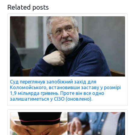
Related posts
Суд переглянув запобіжний захід для
Коломойського, встановивши заставу у розмірі
1,9 мільярда гривень. Проте він все одно
залишатиметься у СІЗО (оновлено).