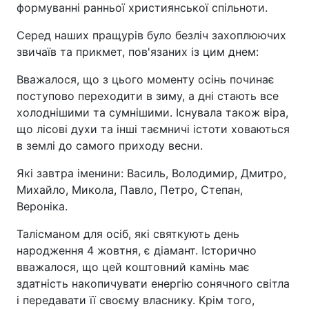
формуванні ранньої християнської спільноти.
Серед наших пращурів було безліч захоплюючих
звичаїв та прикмет, пов'язаних із цим днем:
Вважалося, що з цього моменту осінь починає
поступово переходити в зиму, а дні стають все
холоднішими та сумнішими. Існувала також віра,
що лісові духи та інші таємничі істоти ховаються
в землі до самого приходу весни.
Які завтра іменини: Василь, Володимир, Дмитро,
Михайло, Микола, Павло, Петро, Степан,
Вероніка.
Талісманом для осіб, які святкують день
народження 4 жовтня, є діамант. Історично
вважалося, що цей коштовний камінь має
здатність накопичувати енергію сонячного світла
і передавати її своєму власнику. Крім того,