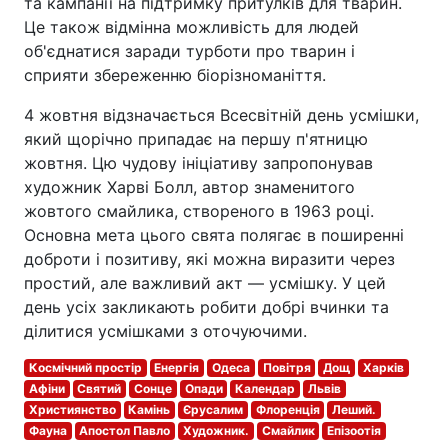
та кампанії на підтримку притулків для тварин.
Це також відмінна можливість для людей
об'єднатися заради турботи про тварин і
сприяти збереженню біорізноманіття.
4 жовтня відзначається Всесвітній день усмішки,
який щорічно припадає на першу п'ятницю
жовтня. Цю чудову ініціативу запропонував
художник Харві Болл, автор знаменитого
жовтого смайлика, створеного в 1963 році.
Основна мета цього свята полягає в поширенні
доброти і позитиву, які можна виразити через
простий, але важливий акт — усмішку. У цей
день усіх закликають робити добрі вчинки та
ділитися усмішками з оточуючими.
Космічний простір
Енергія
Одеса
Повітря
Дощ
Харків
Афіни
Святий
Сонце
Опади
Календар
Львів
Християнство
Камінь
Єрусалим
Флоренція
Леший.
Фауна
Апостол Павло
Художник.
Смайлик
Епізоотія