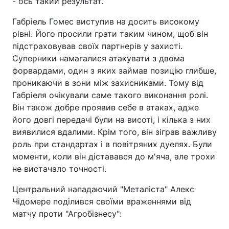
- ось такий результат.
Габріель Гомес виступив на досить високому
рівні. Його просили грати таким чином, щоб він
підстраховував своїх партнерів у захисті.
Суперники намагалися атакувати з двома
форвардами, один з яких займав позицію глибше,
проникаючи в зони між захисниками. Тому від
Габріеля очікували саме такого виконання ролі.
Він також добре проявив себе в атаках, адже
його довгі передачі були на висоті, і кілька з них
виявилися вдалими. Крім того, він зіграв важливу
роль при стандартах і в повітряних дуелях. Були
моменти, коли він діставався до м'яча, але трохи
не вистачало точності.
Центральний нападаючий "Металіста" Алекс
Чідомере поділився своїми враженнями від
матчу проти "Агробізнесу":