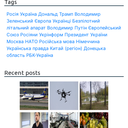
Tags
Росія
Україна
Дональд Трамп
Володимир
Зеленський
Європа
Українці
Безпілотний
літальний апарат
Володимир Путін
Європейський
Союз
Росіяни
Укрінформ
Президент України
Москва
НАТО
Російська мова
Німеччина
Українська правда
Китай (регіон)
Донецька
область
РБК-Україна
Recent posts