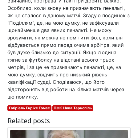
Звичайно, програвати такі ігри досить важко.
Особливо, коли знову не призначають пенальті,
як це сталося в даному матчі. Згадую поєдинок з
"Поділлям", де, на мою думку, не зафіксували
щонайменше два явних пенальті. Не можу
зрозуміти, як можна не помітити фол, коли він
відбувається прямо перед очима арбітра, який
був дуже близько до ситуації. Якщо людина
тягне за футболку на відстані всього трьох
метрів, і за це не призначають пенальті, це, на
мою думку, свідчить про низький рівень
кваліфікації судді. Сподіваюся, що його
відсторонять від роботи на кілька матчів через
цю помилку.
Габріель Енріке Гомес
ПФК Нива Тернопіль
Related posts