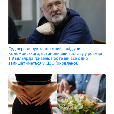
Суд переглянув запобіжний захід для
Коломойського, встановивши заставу у розмірі
1,9 мільярда гривень. Проте він все одно
залишатиметься у СІЗО (оновлено).