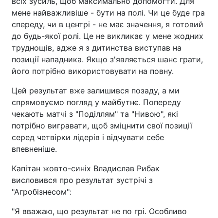
всіх зусиль, щоб максимально допомогти. Для
мене найважливіше - бути на полі. Чи це буде гра
спереду, чи в центрі - не має значення, я готовий
до будь-якої ролі. Це не викликає у мене жодних
труднощів, адже я з дитинства виступав на
позиції нападника. Якщо з'являється шанс грати,
його потрібно використовувати на повну.
Цей результат вже залишився позаду, а ми
спрямовуємо погляд у майбутнє. Попереду
чекають матчі з "Поділлям" та "Нивою", які
потрібно вигравати, щоб зміцнити свої позиції
серед четвірки лідерів і відчувати себе
впевненіше.
Капітан жовто-синіх Владислав Рибак
висловився про результат зустрічі з
"Агробізнесом":
"Я вважаю, що результат не по грі. Особливо