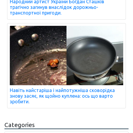
Народний артист України Богдан Сташків
трагічно загинув внаслідок дорожньо-
транспортної пригоди.
Навіть найстаріша і найпотужніша сковорідка
знову засяє, як щойно куплена: ось що варто
зробити.
Categories