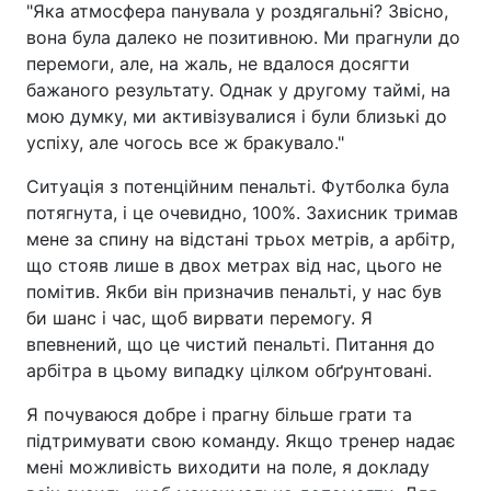
"Яка атмосфера панувала у роздягальні? Звісно,
вона була далеко не позитивною. Ми прагнули до
перемоги, але, на жаль, не вдалося досягти
бажаного результату. Однак у другому таймі, на
мою думку, ми активізувалися і були близькі до
успіху, але чогось все ж бракувало."
Ситуація з потенційним пенальті. Футболка була
потягнута, і це очевидно, 100%. Захисник тримав
мене за спину на відстані трьох метрів, а арбітр,
що стояв лише в двох метрах від нас, цього не
помітив. Якби він призначив пенальті, у нас був
би шанс і час, щоб вирвати перемогу. Я
впевнений, що це чистий пенальті. Питання до
арбітра в цьому випадку цілком обґрунтовані.
Я почуваюся добре і прагну більше грати та
підтримувати свою команду. Якщо тренер надає
мені можливість виходити на поле, я докладу